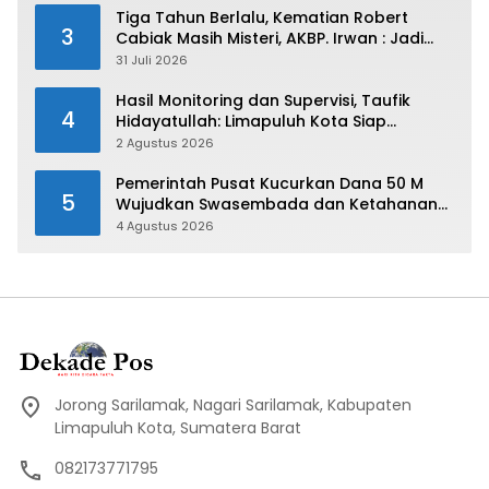
Tiga Tahun Berlalu, Kematian Robert
3
Cabiak Masih Misteri, AKBP. Irwan : Jadi
Atensi Kita
31 Juli 2026
Hasil Monitoring dan Supervisi, Taufik
4
Hidayatullah: Limapuluh Kota Siap
Kirimkan Atlet Terbaiknya Pada Porprov
2 Agustus 2026
Sumbar 2026
Pemerintah Pusat Kucurkan Dana 50 M
5
Wujudkan Swasembada dan Ketahanan
Pangan di Kabupaten 50 Kota
4 Agustus 2026
Jorong Sarilamak, Nagari Sarilamak, Kabupaten
Limapuluh Kota, Sumatera Barat
082173771795