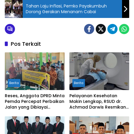
Tahan Laju Inflasi, Pemko Payakumbuh
Dorong Gerakan Menanam Cabai
Pos Terkait
Berita
Berita
Reses, Anggota DPRD Minta
Pelayanan Kesehatan
Pemda Percepat Perbaikan
Makin Lengkap, RSUD dr.
Jalan yang Dibiayai
Achmad Darwis Resmikan
Tambahan Dana TKD
Layanan CT Scan