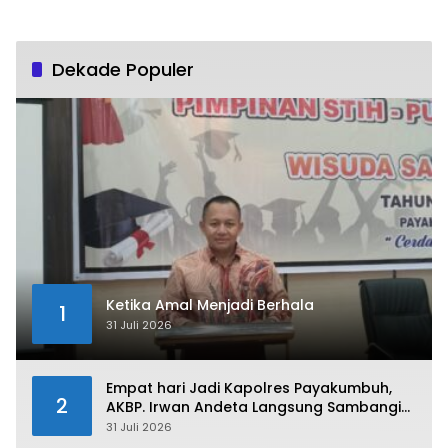
Dekade Populer
Ketika Amal Menjadi Berhala
1
31 Juli 2026
Empat hari Jadi Kapolres Payakumbuh,
2
AKBP. Irwan Andeta Langsung Sambangi
PWI Kota Payakumbuh
31 Juli 2026