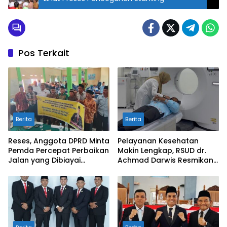
Pos Terkait
Berita
Berita
Reses, Anggota DPRD Minta
Pelayanan Kesehatan
Pemda Percepat Perbaikan
Makin Lengkap, RSUD dr.
Jalan yang Dibiayai
Achmad Darwis Resmikan
Tambahan Dana TKD
Layanan CT Scan