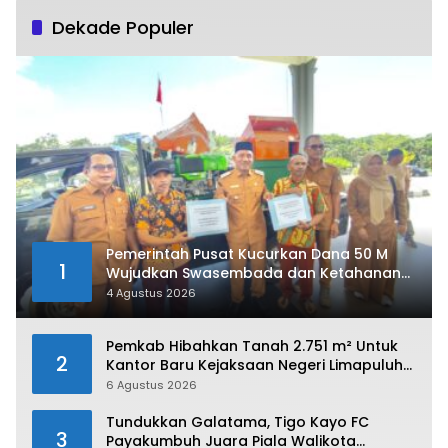
Dekade Populer
Pemerintah Pusat Kucurkan Dana 50 M
1
Wujudkan Swasembada dan Ketahanan
Pangan di Kabupaten 50 Kota
4 Agustus 2026
Pemkab Hibahkan Tanah 2.751 m² Untuk
2
Kantor Baru Kejaksaan Negeri Limapuluh
Kota
6 Agustus 2026
Tundukkan Galatama, Tigo Kayo FC
3
Payakumbuh Juara Piala Walikota