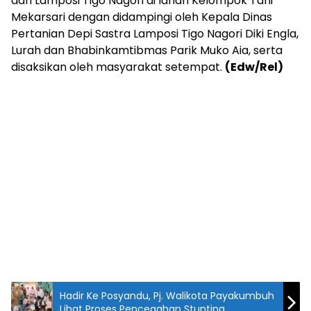
dari Lamposi Tigo Nagori di lahan Kelompok Tani
Mekarsari dengan didampingi oleh Kepala Dinas
Pertanian Depi Sastra Lamposi Tigo Nagori Diki Engla,
Lurah dan Bhabinkamtibmas Parik Muko Aia, serta
disaksikan oleh masyarakat setempat.
(Edw/Rel)
Hadir Ke Posyandu, Pj. Walikota Payakumbuh
Lihat Proses Pencegahan Stunting