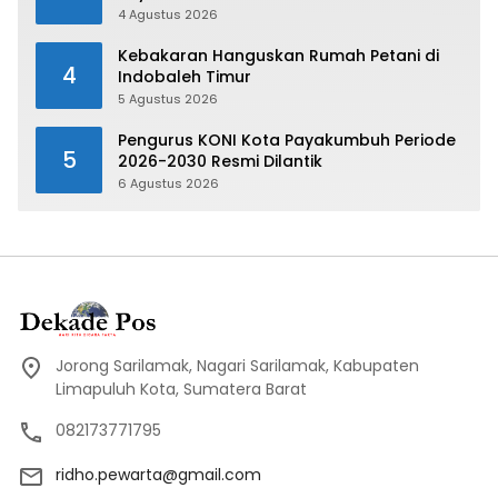
Payakumbuh 2026
4 Agustus 2026
Kebakaran Hanguskan Rumah Petani di
4
Indobaleh Timur
5 Agustus 2026
Pengurus KONI Kota Payakumbuh Periode
5
2026-2030 Resmi Dilantik
6 Agustus 2026
Jorong Sarilamak, Nagari Sarilamak, Kabupaten
Limapuluh Kota, Sumatera Barat
082173771795
ridho.pewarta@gmail.com