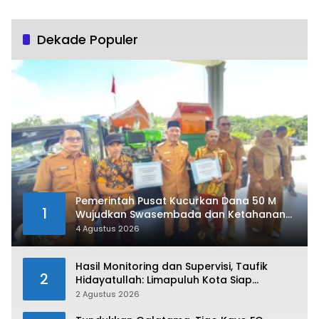
Dekade Populer
Pemerintah Pusat Kucurkan Dana 50 M
1
Wujudkan Swasembada dan Ketahanan
Pangan di Kabupaten 50 Kota
4 Agustus 2026
Hasil Monitoring dan Supervisi, Taufik
2
Hidayatullah: Limapuluh Kota Siap
Kirimkan Atlet Terbaiknya Pada Porprov
2 Agustus 2026
Sumbar 2026