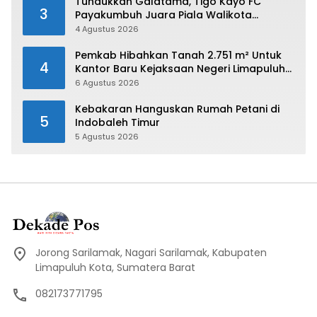
Tundukkan Galatama, Tigo Kayo FC
3
Payakumbuh Juara Piala Walikota
Payakumbuh 2026
4 Agustus 2026
Pemkab Hibahkan Tanah 2.751 m² Untuk
4
Kantor Baru Kejaksaan Negeri Limapuluh
Kota
6 Agustus 2026
Kebakaran Hanguskan Rumah Petani di
5
Indobaleh Timur
5 Agustus 2026
Jorong Sarilamak, Nagari Sarilamak, Kabupaten
Limapuluh Kota, Sumatera Barat
082173771795