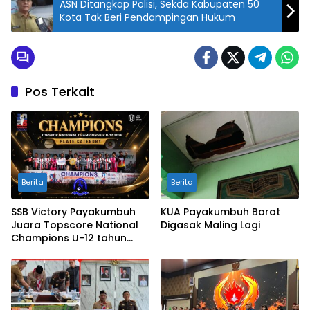
ASN Ditangkap Polisi, Sekda Kabupaten 50
Kota Tak Beri Pendampingan Hukum
Pos Terkait
Berita
Berita
SSB Victory Payakumbuh
KUA Payakumbuh Barat
Juara Topscore National
Digasak Maling Lagi
Champions U-12 tahun
2026