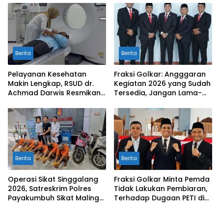
Berita
Berita
Pelayanan Kesehatan
Fraksi Golkar: Angggaran
Makin Lengkap, RSUD dr.
Kegiatan 2026 yang Sudah
Achmad Darwis Resmikan
Tersedia, Jangan Lama-
Layanan CT Scan
Lama Mengendap di Kas
Daerah
Berita
Berita
Operasi Sikat Singgalang
Fraksi Golkar Minta Pemda
2026, Satreskrim Polres
Tidak Lakukan Pembiaran,
Payakumbuh Sikat Maling
Terhadap Dugaan PETI di
Jemuran, Kotak Infak
Galugua
Hingga Alat Bajak