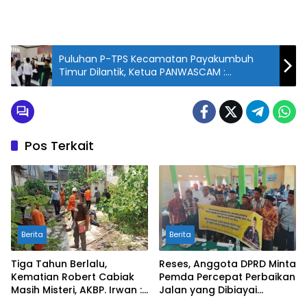
Puluhan P-TPS Kecamatan Payakumbuh
Timur Dilantik, Ketua PANWASCAM :
Minimalisir Pelanggaran dan Bekerjalah
Sesuai Aturan
Pos Terkait
Berita
Berita
Tiga Tahun Berlalu,
Reses, Anggota DPRD Minta
Kematian Robert Cabiak
Pemda Percepat Perbaikan
Masih Misteri, AKBP. Irwan :
Jalan yang Dibiayai
Jadi Atensi Kita
Tambahan Dana TKD