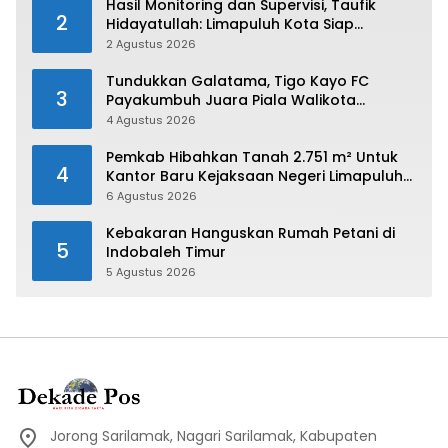
Hasil Monitoring dan Supervisi, Taufik
2
Hidayatullah: Limapuluh Kota Siap
Kirimkan Atlet Terbaiknya Pada Porprov
2 Agustus 2026
Sumbar 2026
Tundukkan Galatama, Tigo Kayo FC
3
Payakumbuh Juara Piala Walikota
Payakumbuh 2026
4 Agustus 2026
Pemkab Hibahkan Tanah 2.751 m² Untuk
4
Kantor Baru Kejaksaan Negeri Limapuluh
Kota
6 Agustus 2026
Kebakaran Hanguskan Rumah Petani di
5
Indobaleh Timur
5 Agustus 2026
Jorong Sarilamak, Nagari Sarilamak, Kabupaten