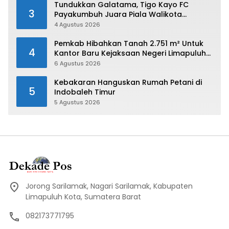
Tundukkan Galatama, Tigo Kayo FC
3
Payakumbuh Juara Piala Walikota
Payakumbuh 2026
4 Agustus 2026
Pemkab Hibahkan Tanah 2.751 m² Untuk
4
Kantor Baru Kejaksaan Negeri Limapuluh
Kota
6 Agustus 2026
Kebakaran Hanguskan Rumah Petani di
5
Indobaleh Timur
5 Agustus 2026
Jorong Sarilamak, Nagari Sarilamak, Kabupaten
Limapuluh Kota, Sumatera Barat
082173771795