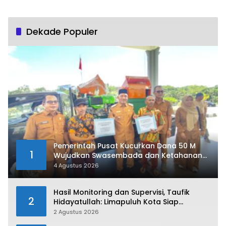
Dekade Populer
Pemerintah Pusat Kucurkan Dana 50 M
1
Wujudkan Swasembada dan Ketahanan
Pangan di Kabupaten 50 Kota
4 Agustus 2026
Hasil Monitoring dan Supervisi, Taufik
2
Hidayatullah: Limapuluh Kota Siap
Kirimkan Atlet Terbaiknya Pada Porprov
2 Agustus 2026
Sumbar 2026