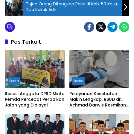
Tujuh Orang Ditangkap Polisi di Kab. 50 Kota,
Dua Kakak Adik
Pos Terkait
Berita
Berita
Reses, Anggota DPRD Minta
Pelayanan Kesehatan
Pemda Percepat Perbaikan
Makin Lengkap, RSUD dr.
Jalan yang Dibiayai
Achmad Darwis Resmikan
Tambahan Dana TKD
Layanan CT Scan