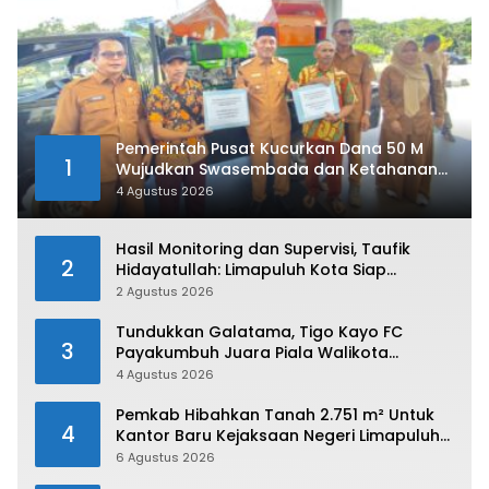
Pemerintah Pusat Kucurkan Dana 50 M
1
Wujudkan Swasembada dan Ketahanan
Pangan di Kabupaten 50 Kota
4 Agustus 2026
Hasil Monitoring dan Supervisi, Taufik
2
Hidayatullah: Limapuluh Kota Siap
Kirimkan Atlet Terbaiknya Pada Porprov
2 Agustus 2026
Sumbar 2026
Tundukkan Galatama, Tigo Kayo FC
3
Payakumbuh Juara Piala Walikota
Payakumbuh 2026
4 Agustus 2026
Pemkab Hibahkan Tanah 2.751 m² Untuk
4
Kantor Baru Kejaksaan Negeri Limapuluh
Kota
6 Agustus 2026