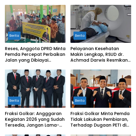
Berita
Berita
Reses, Anggota DPRD Minta
Pelayanan Kesehatan
Pemda Percepat Perbaikan
Makin Lengkap, RSUD dr.
Jalan yang Dibiayai
Achmad Darwis Resmikan
Tambahan Dana TKD
Layanan CT Scan
Berita
Berita
Fraksi Golkar: Angggaran
Fraksi Golkar Minta Pemda
Kegiatan 2026 yang Sudah
Tidak Lakukan Pembiaran,
Tersedia, Jangan Lama-
Terhadap Dugaan PETI di
Lama Mengendap di Kas
Galugua