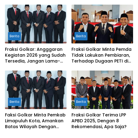
Tambahan Dana TKD
Layanan CT Scan
Berita
Berita
Fraksi Golkar: Angggaran
Fraksi Golkar Minta Pemda
Kegiatan 2026 yang Sudah
Tidak Lakukan Pembiaran,
Tersedia, Jangan Lama-
Terhadap Dugaan PETI di
Lama Mengendap di Kas
Galugua
Daerah
Berita
Berita
Faksi Golkar Minta Pemkab
Fraksi Golkar Terima LPP
Limapuluh Kota, Amankan
APBD 2025, Dengan 8
Batas Wilayah Dengan
Rekomendasi, Apa Saja?
Kampar Riau