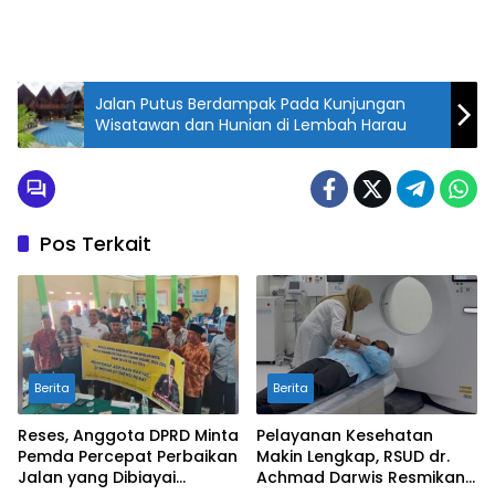
Jalan Putus Berdampak Pada Kunjungan
Wisatawan dan Hunian di Lembah Harau
Pos Terkait
Berita
Berita
Reses, Anggota DPRD Minta
Pelayanan Kesehatan
Pemda Percepat Perbaikan
Makin Lengkap, RSUD dr.
Jalan yang Dibiayai
Achmad Darwis Resmikan