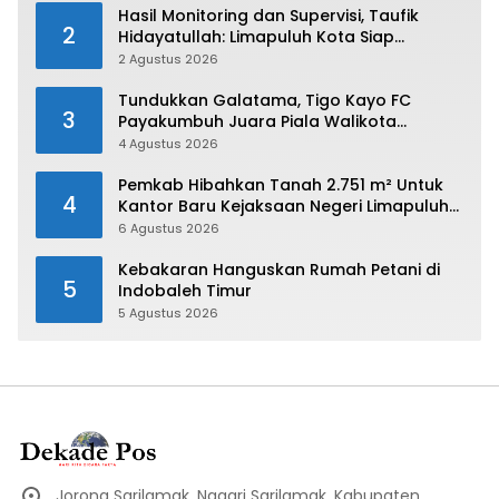
Hasil Monitoring dan Supervisi, Taufik
2
Hidayatullah: Limapuluh Kota Siap
Kirimkan Atlet Terbaiknya Pada Porprov
2 Agustus 2026
Sumbar 2026
Tundukkan Galatama, Tigo Kayo FC
3
Payakumbuh Juara Piala Walikota
Payakumbuh 2026
4 Agustus 2026
Pemkab Hibahkan Tanah 2.751 m² Untuk
4
Kantor Baru Kejaksaan Negeri Limapuluh
Kota
6 Agustus 2026
Kebakaran Hanguskan Rumah Petani di
5
Indobaleh Timur
5 Agustus 2026
Jorong Sarilamak, Nagari Sarilamak, Kabupaten