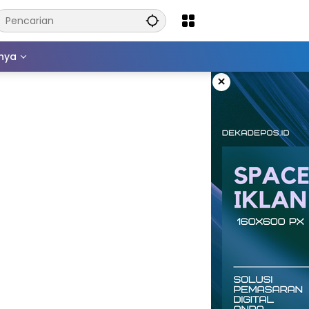
nnya
×