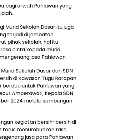
bu bagi arwah Pahlawan yang
jajah.
 Murid Sekolah Dasar itu juga
ng terjadi di jembatan
t pihak sekolah, hal itu
rasa cinta kepada murid
 mengenang jasa Pahlawan.
an Murid Sekolah Dasar dari SDN
ersih di Kawasan Tugu Ratapan
uga berdoa untuk Pahlawan yang
sebut Amperawati, Kepala SDN
mber 2024 melalui sambungan
gan kegiatan bersih-bersih di
at terus menumbuhkan rasa
mengenang jasa para Pahlawan