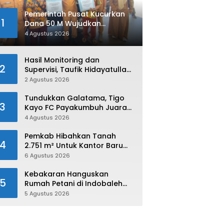
Pemerintah Pusat Kucurkan
1
Dana 50 M Wujudkan
Swasembada dan Ketahanan
4 Agustus 2026
Pangan di Kabupaten 50 Kota
Hasil Monitoring dan
2
Supervisi, Taufik Hidayatullah:
Limapuluh Kota Siap Kirimkan
2 Agustus 2026
Atlet Terbaiknya Pada
Porprov Sumbar 2026
Tundukkan Galatama, Tigo
3
Kayo FC Payakumbuh Juara
Piala Walikota Payakumbuh
4 Agustus 2026
2026
Pemkab Hibahkan Tanah
4
2.751 m² Untuk Kantor Baru
Kejaksaan Negeri Limapuluh
6 Agustus 2026
Kota
Kebakaran Hanguskan
5
Rumah Petani di Indobaleh
Timur
5 Agustus 2026