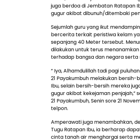
juga berdoa di Jembatan Ratapan I
gugur akibat dibunuh/ditembaki pen
Sejumlah guru yang ikut mendampingi
bercerita terkait peristiwa kelam ya
sepanjang 40 Meter tersebut. Menuru
dilakukan untuk terus menanamkan 
terhadap bangsa dan negara serta
” Iya, Alhamdulillah tadi pagi puluh
21 Payakumbuh melakukan bersih-b
Ibu, selain bersih-bersih mereka j
gugur akibat kekejaman penjajah,” 
21 Payakumbuh, Senin sore 21 Nove
telpon.
Amperawati juga menambahkan, den
Tugu Ratapan Ibu, ia berharap dap
cinta tanah air menghargai serta 