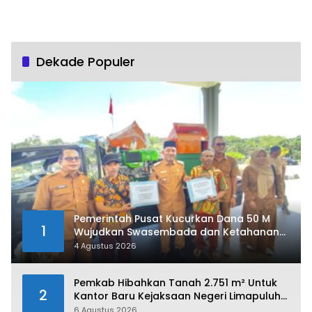
Dekade Populer
Pemerintah Pusat Kucurkan Dana 50 M
1
Wujudkan Swasembada dan Ketahanan
Pangan di Kabupaten 50 Kota
4 Agustus 2026
Pemkab Hibahkan Tanah 2.751 m² Untuk
2
Kantor Baru Kejaksaan Negeri Limapuluh
Kota
6 Agustus 2026