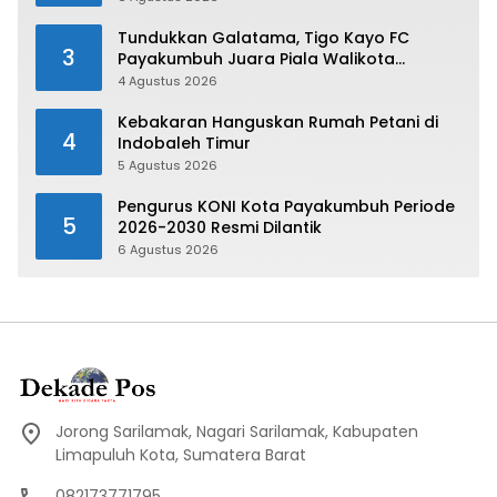
Tundukkan Galatama, Tigo Kayo FC
3
Payakumbuh Juara Piala Walikota
Payakumbuh 2026
4 Agustus 2026
Kebakaran Hanguskan Rumah Petani di
4
Indobaleh Timur
5 Agustus 2026
Pengurus KONI Kota Payakumbuh Periode
5
2026-2030 Resmi Dilantik
6 Agustus 2026
Jorong Sarilamak, Nagari Sarilamak, Kabupaten
Limapuluh Kota, Sumatera Barat
082173771795