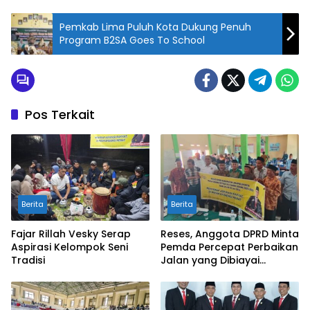
Pemkab Lima Puluh Kota Dukung Penuh
Program B2SA Goes To School
Pos Terkait
Berita
Berita
Fajar Rillah Vesky Serap
Reses, Anggota DPRD Minta
Aspirasi Kelompok Seni
Pemda Percepat Perbaikan
Tradisi
Jalan yang Dibiayai
Tambahan Dana TKD