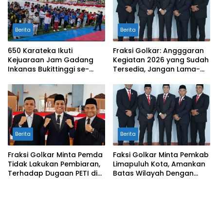
Berita
Berita
650 Karateka Ikuti
Fraksi Golkar: Angggaran
Kejuaraan Jam Gadang
Kegiatan 2026 yang Sudah
Inkanas Bukittinggi se-
Tersedia, Jangan Lama-
Sumatra
Lama Mengendap di Kas
Daerah
Berita
Berita
Fraksi Golkar Minta Pemda
Faksi Golkar Minta Pemkab
Tidak Lakukan Pembiaran,
Limapuluh Kota, Amankan
Terhadap Dugaan PETI di
Batas Wilayah Dengan
Galugua
Kampar Riau