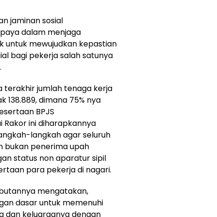
an jaminan sosial
 upaya dalam menjaga
ik untuk mewujudkan kepastian
al bagi pekerja salah satunya
.
a terakhir jumlah tenaga kerja
ak 138.889, dimana 75% nya
pesertaan BPJS
i Rakor ini diharapkannya
langkah-langkah agar seluruh
n bukan penerima upah
n status non aparatur sipil
taan para pekerja di nagari.
ambutannya mengatakan,
ngan dasar untuk memenuhi
ja dan keluarganya dengan