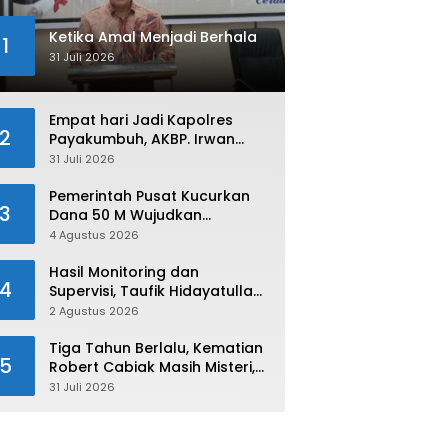
Ketika Amal Menjadi Berhala
1
31 Juli 2026
Empat hari Jadi Kapolres
2
Payakumbuh, AKBP. Irwan
Andeta Langsung Sambangi
31 Juli 2026
PWI Kota Payakumbuh
Pemerintah Pusat Kucurkan
3
Dana 50 M Wujudkan
Swasembada dan Ketahanan
4 Agustus 2026
Pangan di Kabupaten 50 Kota
Hasil Monitoring dan
4
Supervisi, Taufik Hidayatullah:
Limapuluh Kota Siap Kirimkan
2 Agustus 2026
Atlet Terbaiknya Pada
Porprov Sumbar 2026
Tiga Tahun Berlalu, Kematian
5
Robert Cabiak Masih Misteri,
AKBP. Irwan : Jadi Atensi Kita
31 Juli 2026