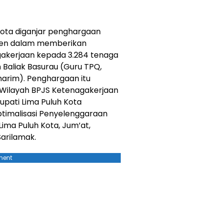
ota diganjar penghargaan
men dalam memberikan
gakerjaan kepada 3.284 tenaga
 Baliak Basurau (Guru TPQ,
arim). Penghargaan itu
 Wilayah BPJS Ketenagakerjaan
upati Lima Puluh Kota
ptimalisasi Penyelenggaraan
ima Puluh Kota, Jum’at,
Sarilamak.
ment