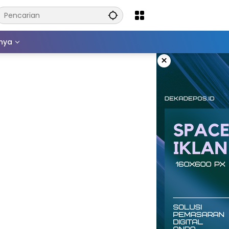
nnya
×