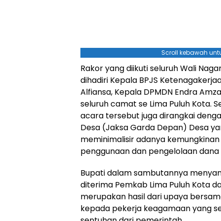
Scroll kebawah untu
Rakor yang diikuti seluruh Wali Nagar
dihadiri Kepala BPJS Ketenagakerjaa
Alfiansa, Kepala DPMDN Endra Amza
seluruh camat se Lima Puluh Kota. S
acara tersebut juga dirangkai den
Desa (Jaksa Garda Depan) Desa y
meminimalisir adanya kemungkina
penggunaan dan pengelolaan dana 
Bupati dalam sambutannya menyam
diterima Pemkab Lima Puluh Kota d
merupakan hasil dari upaya bersam
kepada pekerja keagamaan yang s
sentuhan dari pemerintah.