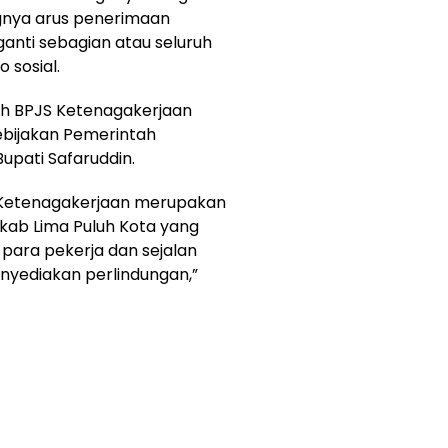
gnya arus penerimaan
anti sebagian atau seluruh
 sosial.
ah BPJS Ketenagakerjaan
ebijakan Pemerintah
upati Safaruddin.
 Ketenagakerjaan merupakan
kab Lima Puluh Kota yang
para pekerja dan sejalan
yediakan perlindungan,”