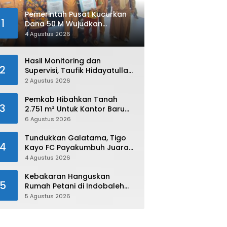
Pemerintah Pusat Kucurkan
1
Dana 50 M Wujudkan
Swasembada dan Ketahanan
4 Agustus 2026
Pangan di Kabupaten 50 Kota
Hasil Monitoring dan
2
Supervisi, Taufik Hidayatullah:
Limapuluh Kota Siap Kirimkan
2 Agustus 2026
Atlet Terbaiknya Pada
Porprov Sumbar 2026
Pemkab Hibahkan Tanah
3
2.751 m² Untuk Kantor Baru
Kejaksaan Negeri Limapuluh
6 Agustus 2026
Kota
Tundukkan Galatama, Tigo
4
Kayo FC Payakumbuh Juara
Piala Walikota Payakumbuh
4 Agustus 2026
2026
Kebakaran Hanguskan
5
Rumah Petani di Indobaleh
Timur
5 Agustus 2026