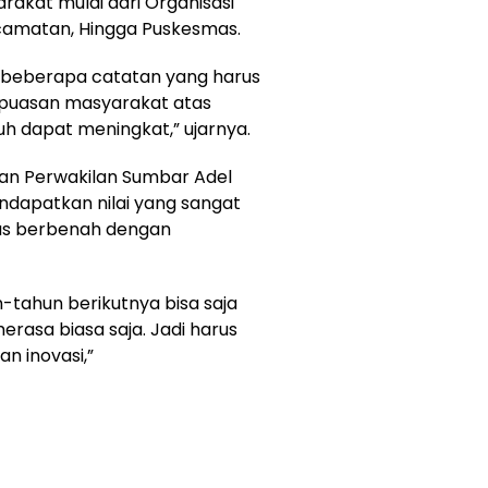
rakat mulai dari Organisasi
camatan, Hingga Puskesmas.
a beberapa catatan yang harus
epuasan masyarakat atas
h dapat meningkat,” ujarnya.
an Perwakilan Sumbar Adel
dapatkan nilai yang sangat
us berbenah dengan
un-tahun berikutnya bisa saja
erasa biasa saja. Jadi harus
an inovasi,”