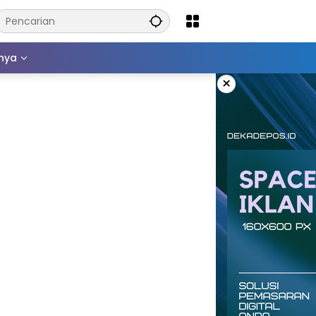
nnya
×