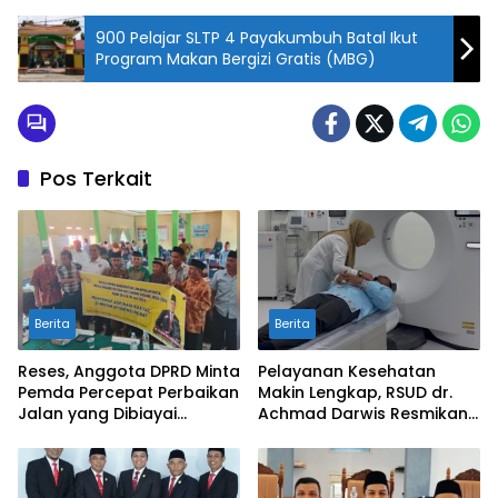
900 Pelajar SLTP 4 Payakumbuh Batal Ikut
Program Makan Bergizi Gratis (MBG)
Pos Terkait
Berita
Berita
Reses, Anggota DPRD Minta
Pelayanan Kesehatan
Pemda Percepat Perbaikan
Makin Lengkap, RSUD dr.
Jalan yang Dibiayai
Achmad Darwis Resmikan
Tambahan Dana TKD
Layanan CT Scan