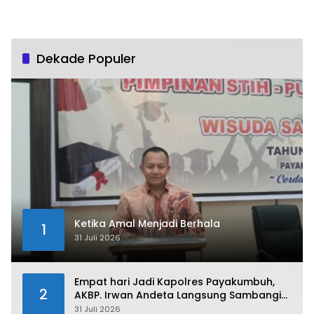
Dekade Populer
Ketika Amal Menjadi Berhala
1
31 Juli 2026
Empat hari Jadi Kapolres Payakumbuh,
2
AKBP. Irwan Andeta Langsung Sambangi
PWI Kota Payakumbuh
31 Juli 2026