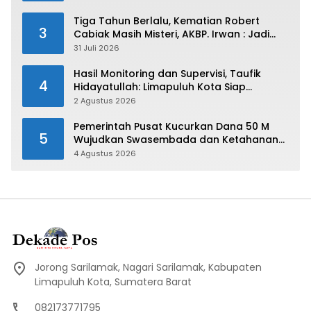
Tiga Tahun Berlalu, Kematian Robert
3
Cabiak Masih Misteri, AKBP. Irwan : Jadi
Atensi Kita
31 Juli 2026
Hasil Monitoring dan Supervisi, Taufik
4
Hidayatullah: Limapuluh Kota Siap
Kirimkan Atlet Terbaiknya Pada Porprov
2 Agustus 2026
Sumbar 2026
Pemerintah Pusat Kucurkan Dana 50 M
5
Wujudkan Swasembada dan Ketahanan
Pangan di Kabupaten 50 Kota
4 Agustus 2026
Jorong Sarilamak, Nagari Sarilamak, Kabupaten
Limapuluh Kota, Sumatera Barat
082173771795