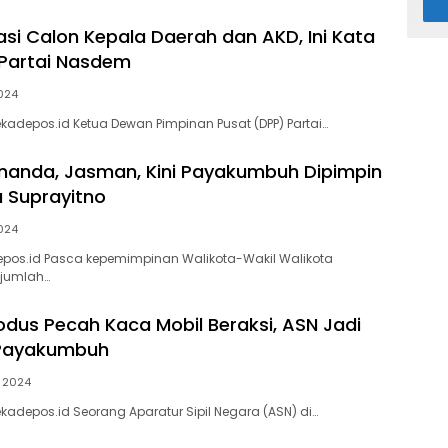
i Calon Kepala Daerah dan AKD, Ini Kata
 Partai Nasdem
024
adepos.id Ketua Dewan Pimpinan Pusat (DPP) Partai…
Ananda, Jasman, Kini Payakumbuh Dipimpin
ta Suprayitno
024
pos.id Pasca kepemimpinan Walikota-Wakil Walikota
jumlah…
us Pecah Kaca Mobil Beraksi, ASN Jadi
 Payakumbuh
i 2024
adepos.id Seorang Aparatur Sipil Negara (ASN) di…