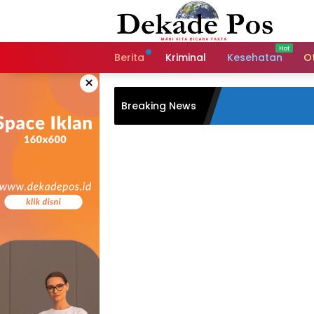
Langsung
ke
konten
Berita
Kriminal
Kesehatan
O
×
Breaking News