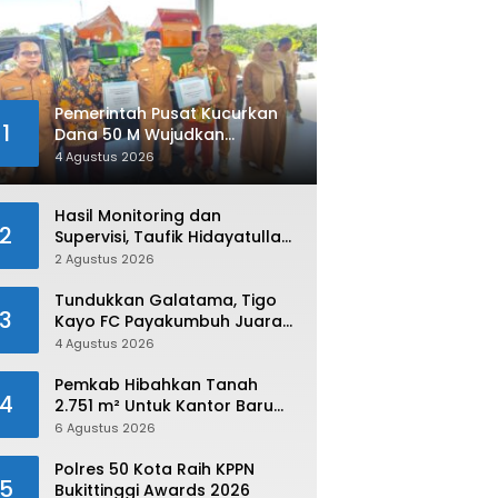
Pemerintah Pusat Kucurkan
1
Dana 50 M Wujudkan
Swasembada dan Ketahanan
4 Agustus 2026
Pangan di Kabupaten 50 Kota
Hasil Monitoring dan
2
Supervisi, Taufik Hidayatullah:
Limapuluh Kota Siap Kirimkan
2 Agustus 2026
Atlet Terbaiknya Pada
Porprov Sumbar 2026
Tundukkan Galatama, Tigo
3
Kayo FC Payakumbuh Juara
Piala Walikota Payakumbuh
4 Agustus 2026
2026
Pemkab Hibahkan Tanah
4
2.751 m² Untuk Kantor Baru
Kejaksaan Negeri Limapuluh
6 Agustus 2026
Kota
Polres 50 Kota Raih KPPN
5
Bukittinggi Awards 2026