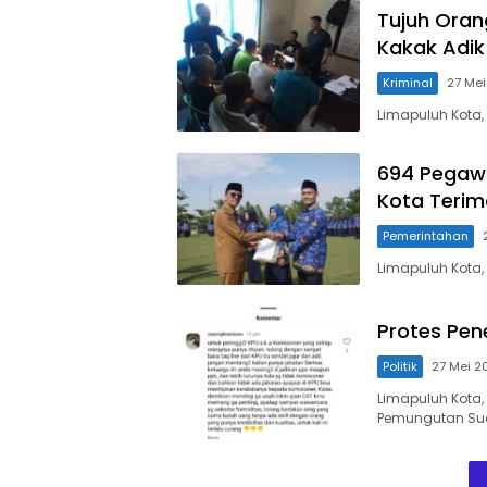
Tujuh Orang
Kakak Adik
Kriminal
27 Me
Limapuluh Kota
694 Pegawa
Kota Terim
Pemerintahan
Limapuluh Kota,
Protes Pen
Politik
27 Mei 2
Limapuluh Kota,
Pemungutan Su