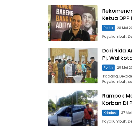
Rekomendas
Ketua DPP
Politik
28 Mei 2
Payakumbuh, Dek
Dari Rida 
Pj. Waliko
Politik
28 Mei 2
Padang, Dekade
Payakumbuh, se
Rampok Mod
Korban Di
Kriminal
27 Me
Payakumbuh, Dek