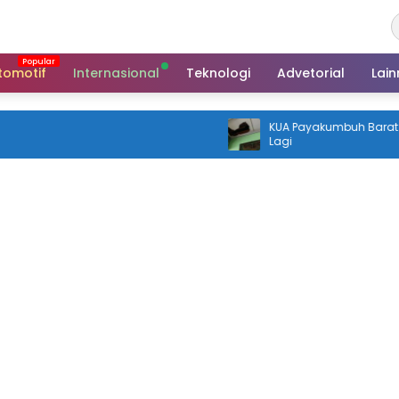
tomotif
Internasional
Teknologi
Advetorial
Lai
KUA Payakumbuh Barat Digasak 
Lagi