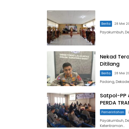
Berita
28 Mei 2
Payakumbuh, Dek
Nekad Tero
Ditilang
Berita
28 Mei 2
Padang, Dekade
Dekade
Pos
Satpol-PP 
PERDA TRA
Pemerintahan
Payakumbuh, De
Ketentraman…