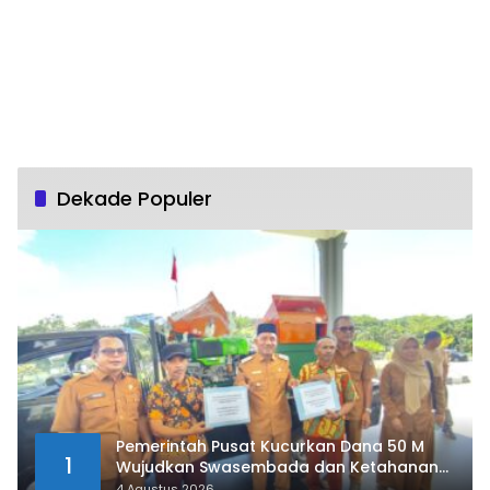
Dekade Populer
Pemerintah Pusat Kucurkan Dana 50 M
1
Wujudkan Swasembada dan Ketahanan
Pangan di Kabupaten 50 Kota
4 Agustus 2026