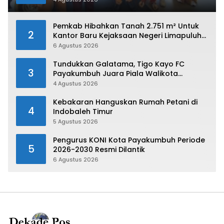
Pemkab Hibahkan Tanah 2.751 m² Untuk
2
Kantor Baru Kejaksaan Negeri Limapuluh
Kota
6 Agustus 2026
Tundukkan Galatama, Tigo Kayo FC
3
Payakumbuh Juara Piala Walikota
Payakumbuh 2026
4 Agustus 2026
Kebakaran Hanguskan Rumah Petani di
4
Indobaleh Timur
5 Agustus 2026
Pengurus KONI Kota Payakumbuh Periode
5
2026-2030 Resmi Dilantik
6 Agustus 2026