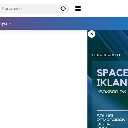
nnya
×