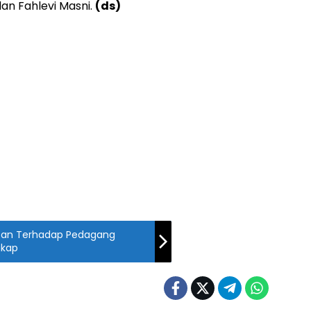
n Fahlevi Masni.
(ds)
atan Terhadap Pedagang
gkap