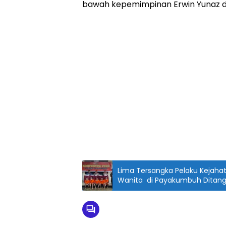
bawah kepemimpinan Erwin Yunaz da
Lima Tersangka Pelaku Kejah
Wanita di Payakumbuh Ditan