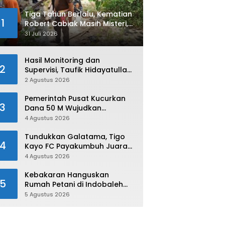
Tiga Tahun Berlalu, Kematian
1
Robert Cabiak Masih Misteri,
AKBP. Irwan : Jadi Atensi Kita
31 Juli 2026
Hasil Monitoring dan
2
Supervisi, Taufik Hidayatullah:
Limapuluh Kota Siap Kirimkan
2 Agustus 2026
Atlet Terbaiknya Pada
Porprov Sumbar 2026
Pemerintah Pusat Kucurkan
3
Dana 50 M Wujudkan
Swasembada dan Ketahanan
4 Agustus 2026
Pangan di Kabupaten 50 Kota
Tundukkan Galatama, Tigo
4
Kayo FC Payakumbuh Juara
Piala Walikota Payakumbuh
4 Agustus 2026
2026
Kebakaran Hanguskan
5
Rumah Petani di Indobaleh
Timur
5 Agustus 2026