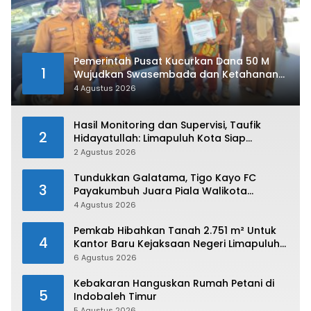
Pemerintah Pusat Kucurkan Dana 50 M
1
Wujudkan Swasembada dan Ketahanan
Pangan di Kabupaten 50 Kota
4 Agustus 2026
Hasil Monitoring dan Supervisi, Taufik
2
Hidayatullah: Limapuluh Kota Siap
Kirimkan Atlet Terbaiknya Pada Porprov
2 Agustus 2026
Sumbar 2026
Tundukkan Galatama, Tigo Kayo FC
3
Payakumbuh Juara Piala Walikota
Payakumbuh 2026
4 Agustus 2026
Pemkab Hibahkan Tanah 2.751 m² Untuk
4
Kantor Baru Kejaksaan Negeri Limapuluh
Kota
6 Agustus 2026
Kebakaran Hanguskan Rumah Petani di
5
Indobaleh Timur
5 Agustus 2026