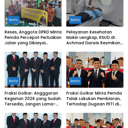
Berita
Berita
Reses, Anggota DPRD Minta
Pelayanan Kesehatan
Pemda Percepat Perbaikan
Makin Lengkap, RSUD dr.
Jalan yang Dibiayai
Achmad Darwis Resmikan
Tambahan Dana TKD
Layanan CT Scan
Berita
Berita
Fraksi Golkar: Angggaran
Fraksi Golkar Minta Pemda
Kegiatan 2026 yang Sudah
Tidak Lakukan Pembiaran,
Tersedia, Jangan Lama-
Terhadap Dugaan PETI di
Lama Mengendap di Kas
Galugua
Daerah