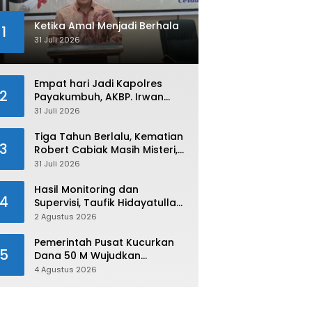
Ketika Amal Menjadi Berhala
1
31 Juli 2026
Empat hari Jadi Kapolres
2
Payakumbuh, AKBP. Irwan
Andeta Langsung Sambangi
31 Juli 2026
PWI Kota Payakumbuh
Tiga Tahun Berlalu, Kematian
3
Robert Cabiak Masih Misteri,
AKBP. Irwan : Jadi Atensi Kita
31 Juli 2026
Hasil Monitoring dan
4
Supervisi, Taufik Hidayatullah:
Limapuluh Kota Siap Kirimkan
2 Agustus 2026
Atlet Terbaiknya Pada
Porprov Sumbar 2026
Pemerintah Pusat Kucurkan
5
Dana 50 M Wujudkan
Swasembada dan Ketahanan
4 Agustus 2026
Pangan di Kabupaten 50 Kota