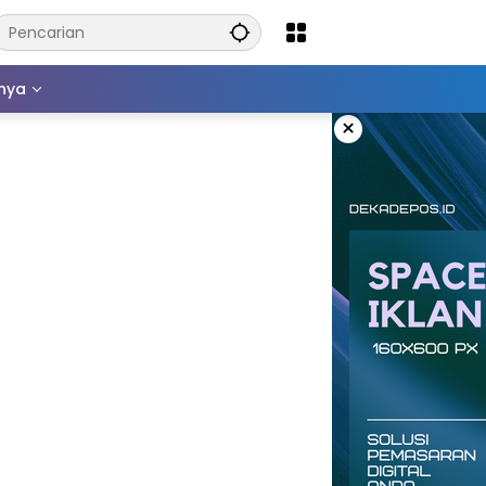
nnya
×