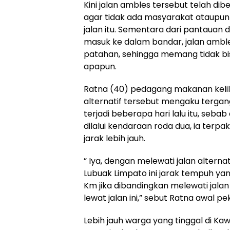
Kini jalan ambles tersebut telah dib
agar tidak ada masyarakat ataupu
jalan itu. Sementara dari pantauan d
masuk ke dalam bandar, jalan amb
patahan, sehingga memang tidak bis
apapun.
Ratna (40) pedagang makanan kelili
alternatif tersebut mengaku terga
terjadi beberapa hari lalu itu, sebab
dilalui kendaraan roda dua, ia ter
jarak lebih jauh.
” Iya, dengan melewati jalan altern
Lubuak Limpato ini jarak tempuh ya
Km jika dibandingkan melewati jalan
lewat jalan ini,” sebut Ratna awal pek
Lebih jauh warga yang tinggal di K