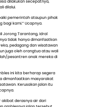
bisa dilakukan secepatnya,
 dilalui.
rbaiki pemerintah ataupun pihak
ng bagi kami.” Ucapnya.
i Jorong Tarantang, Idral
rutnya tidak hanya dimanfaatkan
reka, pedagang dan wisatawan
n juga oleh orangtua atau wali
kolah/pesantren anak mereka di
mbles ini kita berharap segera
anya dimanfaatkan masyarakat
atawan. Kerusakan jalan itu
capnya.
 akibat derasnya air dari
an amblesnya jalan tersebut