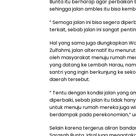
Bunta itu berharap agar perbaikan 
sehingga jalan ambles itu bisa kembali
” Semoga jalan ini bisa segera dipe
terkait, sebab jalan ini sangat penti
Hal yang sama juga diungkapkan Wal
Zulfahmi, jalan alternatif itu menu
oleh masyarakat menuju rumah me
yang datang ke Lembah Harau, namu
santri yang ingin berkunjung ke se
daerah tersebut.
” Tentu dengan kondisi jalan yang a
diperbaiki, sebab jalan itu tidak h
untuk menuju rumah mereka juga wis
berdampak pada perekonomian,” u
Selain karena tergerus aliran bandar
Sarasah Bunta, Idral juga mengatak