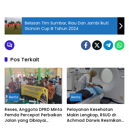
Belasan Tim Sumbar, Riau Dan Jambi Ikuti
Sicincin Cup III Tahun 2024
Pos Terkait
Berita
Berita
Reses, Anggota DPRD Minta
Pelayanan Kesehatan
Pemda Percepat Perbaikan
Makin Lengkap, RSUD dr.
Jalan yang Dibiayai
Achmad Darwis Resmikan
Tambahan Dana TKD
Layanan CT Scan