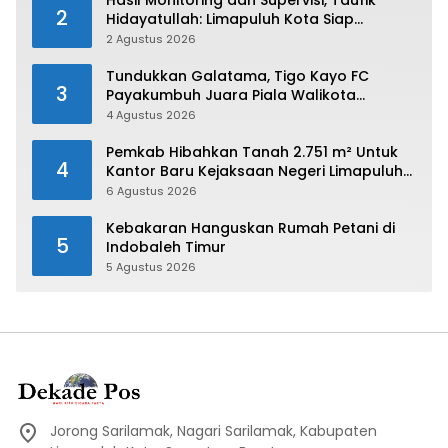
2
Hidayatullah: Limapuluh Kota Siap
Kirimkan Atlet Terbaiknya Pada Porprov
2 Agustus 2026
Sumbar 2026
Tundukkan Galatama, Tigo Kayo FC
3
Payakumbuh Juara Piala Walikota
Payakumbuh 2026
4 Agustus 2026
Pemkab Hibahkan Tanah 2.751 m² Untuk
4
Kantor Baru Kejaksaan Negeri Limapuluh
Kota
6 Agustus 2026
Kebakaran Hanguskan Rumah Petani di
5
Indobaleh Timur
5 Agustus 2026
Jorong Sarilamak, Nagari Sarilamak, Kabupaten