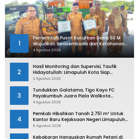
Pemerintah Pusat Kucurkan Dana 50 M
1
Wujudkan Swasembada dan Ketahanan
Pangan di Kabupaten 50 Kota
4 Agustus 2026
Hasil Monitoring dan Supervisi, Taufik
2
Hidayatullah: Limapuluh Kota Siap
Kirimkan Atlet Terbaiknya Pada Porprov
2 Agustus 2026
Sumbar 2026
Tundukkan Galatama, Tigo Kayo FC
3
Payakumbuh Juara Piala Walikota
Payakumbuh 2026
4 Agustus 2026
Pemkab Hibahkan Tanah 2.751 m² Untuk
4
Kantor Baru Kejaksaan Negeri Limapuluh
Kota
6 Agustus 2026
Kebakaran Hanguskan Rumah Petani di