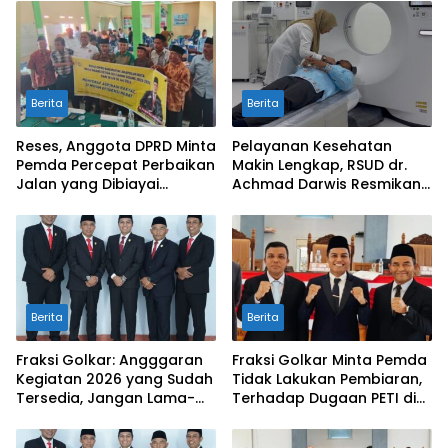
Berita
Berita
Reses, Anggota DPRD Minta
Pelayanan Kesehatan
Pemda Percepat Perbaikan
Makin Lengkap, RSUD dr.
Jalan yang Dibiayai
Achmad Darwis Resmikan
Tambahan Dana TKD
Layanan CT Scan
Berita
Berita
Fraksi Golkar: Angggaran
Fraksi Golkar Minta Pemda
Kegiatan 2026 yang Sudah
Tidak Lakukan Pembiaran,
Tersedia, Jangan Lama-
Terhadap Dugaan PETI di
Lama Mengendap di Kas
Galugua
Daerah