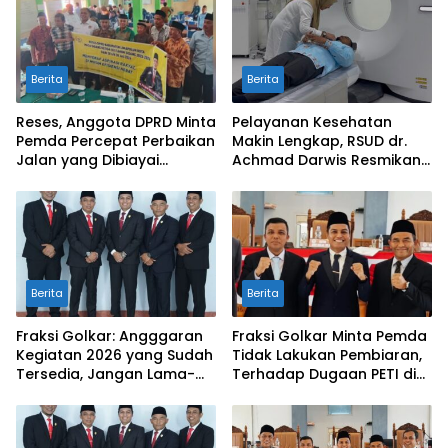
Berita
Berita
Reses, Anggota DPRD Minta
Pelayanan Kesehatan
Pemda Percepat Perbaikan
Makin Lengkap, RSUD dr.
Jalan yang Dibiayai
Achmad Darwis Resmikan
Tambahan Dana TKD
Layanan CT Scan
Berita
Berita
Fraksi Golkar: Angggaran
Fraksi Golkar Minta Pemda
Kegiatan 2026 yang Sudah
Tidak Lakukan Pembiaran,
Tersedia, Jangan Lama-
Terhadap Dugaan PETI di
Lama Mengendap di Kas
Galugua
Daerah