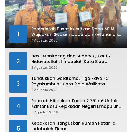
Pemerintah Pusat Kucurkan Dana 50 M
1
Wujudkan Swasembada dan Ketahanan
Pangan di Kabupaten 50 Kota
4 Agustus 2026
Hasil Monitoring dan Supervisi, Taufik
2
Hidayatullah: Limapuluh Kota Siap
Kirimkan Atlet Terbaiknya Pada Porprov
2 Agustus 2026
Sumbar 2026
Tundukkan Galatama, Tigo Kayo FC
3
Payakumbuh Juara Piala Walikota
Payakumbuh 2026
4 Agustus 2026
Pemkab Hibahkan Tanah 2.751 m² Untuk
4
Kantor Baru Kejaksaan Negeri Limapuluh
Kota
6 Agustus 2026
Kebakaran Hanguskan Rumah Petani di
5
Indobaleh Timur