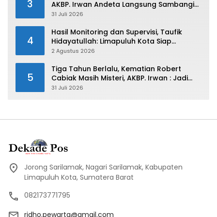
3
AKBP. Irwan Andeta Langsung Sambangi
PWI Kota Payakumbuh
31 Juli 2026
Hasil Monitoring dan Supervisi, Taufik
4
Hidayatullah: Limapuluh Kota Siap
Kirimkan Atlet Terbaiknya Pada Porprov
2 Agustus 2026
Sumbar 2026
Tiga Tahun Berlalu, Kematian Robert
5
Cabiak Masih Misteri, AKBP. Irwan : Jadi
Atensi Kita
31 Juli 2026
Jorong Sarilamak, Nagari Sarilamak, Kabupaten
Limapuluh Kota, Sumatera Barat
082173771795
ridho.pewarta@gmail.com