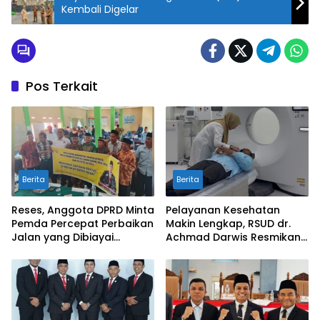
Kembali Digelar
Pos Terkait
Berita
Berita
Reses, Anggota DPRD Minta
Pelayanan Kesehatan
Pemda Percepat Perbaikan
Makin Lengkap, RSUD dr.
Jalan yang Dibiayai
Achmad Darwis Resmikan
Tambahan Dana TKD
Layanan CT Scan