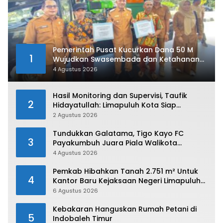
Pemerintah Pusat Kucurkan Dana 50 M
1
Wujudkan Swasembada dan Ketahanan
Pangan di Kabupaten 50 Kota
4 Agustus 2026
Hasil Monitoring dan Supervisi, Taufik
2
Hidayatullah: Limapuluh Kota Siap
Kirimkan Atlet Terbaiknya Pada Porprov
2 Agustus 2026
Sumbar 2026
Tundukkan Galatama, Tigo Kayo FC
3
Payakumbuh Juara Piala Walikota
Payakumbuh 2026
4 Agustus 2026
Pemkab Hibahkan Tanah 2.751 m² Untuk
4
Kantor Baru Kejaksaan Negeri Limapuluh
Kota
6 Agustus 2026
Kebakaran Hanguskan Rumah Petani di
5
Indobaleh Timur