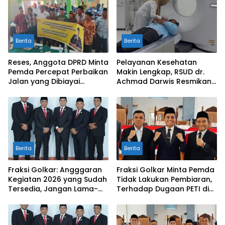
Berita
Berita
Reses, Anggota DPRD Minta
Pelayanan Kesehatan
Pemda Percepat Perbaikan
Makin Lengkap, RSUD dr.
Jalan yang Dibiayai
Achmad Darwis Resmikan
Tambahan Dana TKD
Layanan CT Scan
Berita
Berita
Fraksi Golkar: Angggaran
Fraksi Golkar Minta Pemda
Kegiatan 2026 yang Sudah
Tidak Lakukan Pembiaran,
Tersedia, Jangan Lama-
Terhadap Dugaan PETI di
Lama Mengendap di Kas
Galugua
Daerah