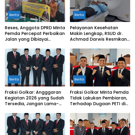
Berita
Berita
Reses, Anggota DPRD Minta
Pelayanan Kesehatan
Pemda Percepat Perbaikan
Makin Lengkap, RSUD dr.
Jalan yang Dibiayai
Achmad Darwis Resmikan
Tambahan Dana TKD
Layanan CT Scan
Berita
Berita
Fraksi Golkar: Angggaran
Fraksi Golkar Minta Pemda
Kegiatan 2026 yang Sudah
Tidak Lakukan Pembiaran,
Tersedia, Jangan Lama-
Terhadap Dugaan PETI di
Lama Mengendap di Kas
Galugua
Daerah