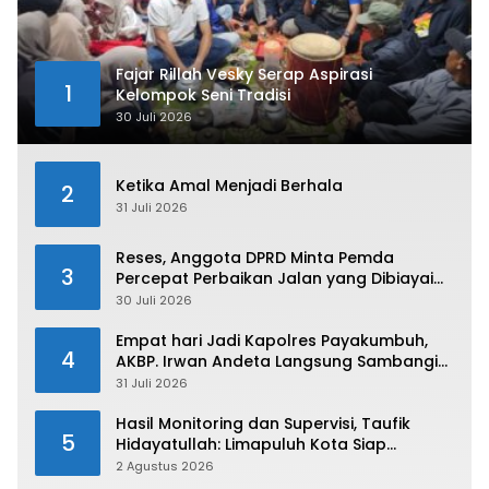
Fajar Rillah Vesky Serap Aspirasi
1
Kelompok Seni Tradisi
30 Juli 2026
Ketika Amal Menjadi Berhala
2
31 Juli 2026
Reses, Anggota DPRD Minta Pemda
3
Percepat Perbaikan Jalan yang Dibiayai
Tambahan Dana TKD
30 Juli 2026
Empat hari Jadi Kapolres Payakumbuh,
4
AKBP. Irwan Andeta Langsung Sambangi
PWI Kota Payakumbuh
31 Juli 2026
Hasil Monitoring dan Supervisi, Taufik
5
Hidayatullah: Limapuluh Kota Siap
Kirimkan Atlet Terbaiknya Pada Porprov
2 Agustus 2026
Sumbar 2026