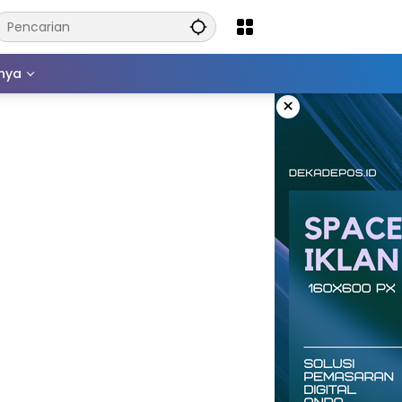
nnya
×