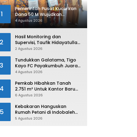
Pemerintah Pusat Kucurkan
1
Dana 50 M Wujudkan
Swasembada dan Ketahanan
4 Agustus 2026
Pangan di Kabupaten 50 Kota
Hasil Monitoring dan
2
Supervisi, Taufik Hidayatullah:
Limapuluh Kota Siap Kirimkan
2 Agustus 2026
Atlet Terbaiknya Pada
Porprov Sumbar 2026
Tundukkan Galatama, Tigo
3
Kayo FC Payakumbuh Juara
Piala Walikota Payakumbuh
4 Agustus 2026
2026
Pemkab Hibahkan Tanah
4
2.751 m² Untuk Kantor Baru
Kejaksaan Negeri Limapuluh
6 Agustus 2026
Kota
Kebakaran Hanguskan
5
Rumah Petani di Indobaleh
Timur
5 Agustus 2026