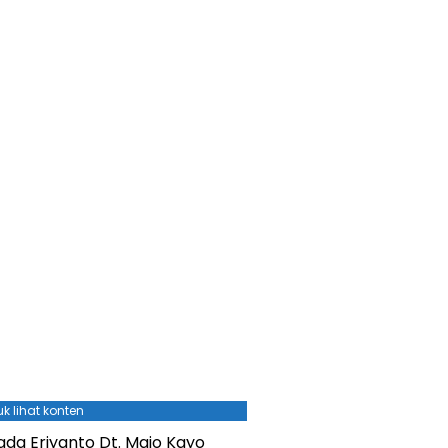
k lihat konten
da Eriyanto Dt. Majo Kayo