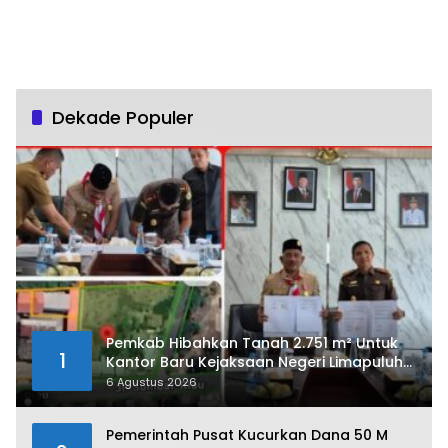
Dekade Populer
Pemkab Hibahkan Tanah 2.751 m² Untuk
1
Kantor Baru Kejaksaan Negeri Limapuluh
Kota
6 Agustus 2026
Pemerintah Pusat Kucurkan Dana 50 M