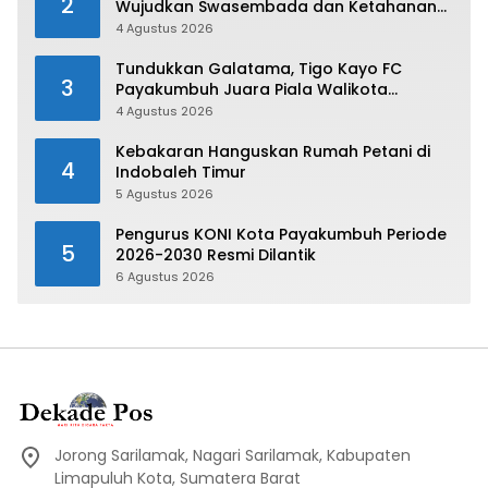
2
Wujudkan Swasembada dan Ketahanan
Pangan di Kabupaten 50 Kota
4 Agustus 2026
Tundukkan Galatama, Tigo Kayo FC
3
Payakumbuh Juara Piala Walikota
Payakumbuh 2026
4 Agustus 2026
Kebakaran Hanguskan Rumah Petani di
4
Indobaleh Timur
5 Agustus 2026
Pengurus KONI Kota Payakumbuh Periode
5
2026-2030 Resmi Dilantik
6 Agustus 2026
Jorong Sarilamak, Nagari Sarilamak, Kabupaten
Limapuluh Kota, Sumatera Barat