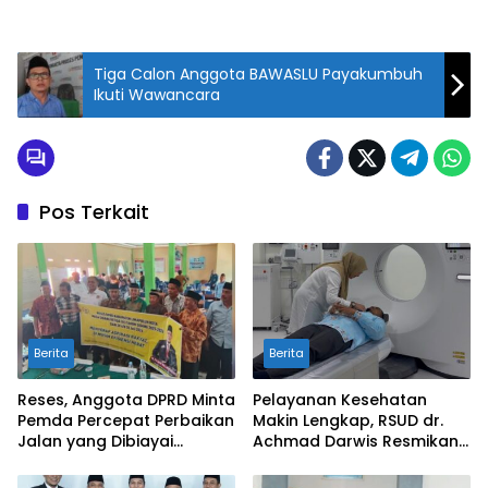
Tiga Calon Anggota BAWASLU Payakumbuh
Ikuti Wawancara
Pos Terkait
Berita
Berita
Reses, Anggota DPRD Minta
Pelayanan Kesehatan
Pemda Percepat Perbaikan
Makin Lengkap, RSUD dr.
Jalan yang Dibiayai
Achmad Darwis Resmikan
Tambahan Dana TKD
Layanan CT Scan