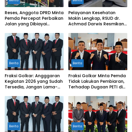
Berita
Berita
Reses, Anggota DPRD Minta
Pelayanan Kesehatan
Pemda Percepat Perbaikan
Makin Lengkap, RSUD dr.
Jalan yang Dibiayai
Achmad Darwis Resmikan
Tambahan Dana TKD
Layanan CT Scan
Berita
Berita
Fraksi Golkar: Angggaran
Fraksi Golkar Minta Pemda
Kegiatan 2026 yang Sudah
Tidak Lakukan Pembiaran,
Tersedia, Jangan Lama-
Terhadap Dugaan PETI di
Lama Mengendap di Kas
Galugua
Daerah
Berita
Berita