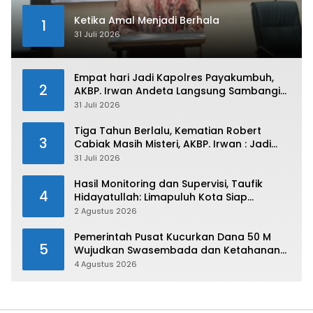
Ketika Amal Menjadi Berhala
1
31 Juli 2026
Empat hari Jadi Kapolres Payakumbuh,
2
AKBP. Irwan Andeta Langsung Sambangi
PWI Kota Payakumbuh
31 Juli 2026
Tiga Tahun Berlalu, Kematian Robert
3
Cabiak Masih Misteri, AKBP. Irwan : Jadi
Atensi Kita
31 Juli 2026
Hasil Monitoring dan Supervisi, Taufik
4
Hidayatullah: Limapuluh Kota Siap
Kirimkan Atlet Terbaiknya Pada Porprov
2 Agustus 2026
Sumbar 2026
Pemerintah Pusat Kucurkan Dana 50 M
5
Wujudkan Swasembada dan Ketahanan
Pangan di Kabupaten 50 Kota
4 Agustus 2026