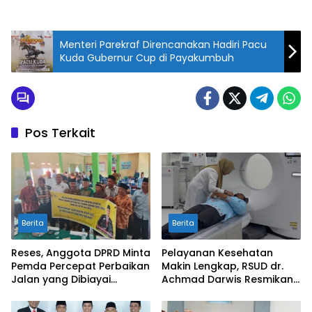
Menteri Parekraf Direncanakan Hadiri Pacu
Kuda Gubernur Cup di Payakumbuh
Pos Terkait
Berita
Berita
Reses, Anggota DPRD Minta
Pelayanan Kesehatan
Pemda Percepat Perbaikan
Makin Lengkap, RSUD dr.
Jalan yang Dibiayai
Achmad Darwis Resmikan
Tambahan Dana TKD
Layanan CT Scan