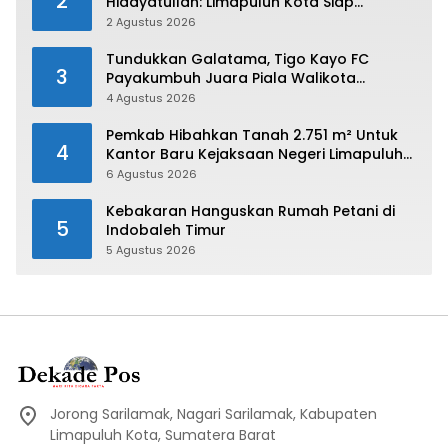
2
Hidayatullah: Limapuluh Kota Siap
Kirimkan Atlet Terbaiknya Pada Porprov
2 Agustus 2026
Sumbar 2026
Tundukkan Galatama, Tigo Kayo FC
3
Payakumbuh Juara Piala Walikota
Payakumbuh 2026
4 Agustus 2026
Pemkab Hibahkan Tanah 2.751 m² Untuk
4
Kantor Baru Kejaksaan Negeri Limapuluh
Kota
6 Agustus 2026
Kebakaran Hanguskan Rumah Petani di
5
Indobaleh Timur
5 Agustus 2026
Jorong Sarilamak, Nagari Sarilamak, Kabupaten
Limapuluh Kota, Sumatera Barat