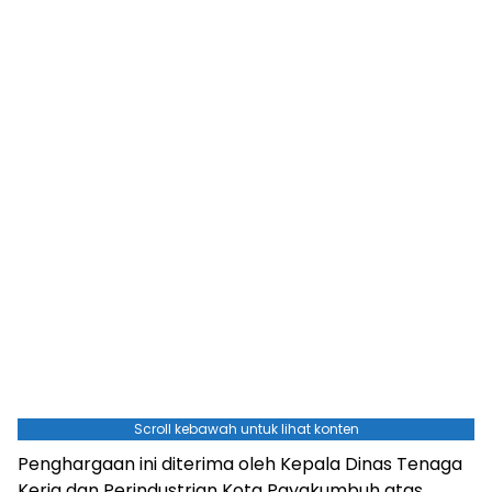
Scroll kebawah untuk lihat konten
Penghargaan ini diterima oleh Kepala Dinas Tenaga
Kerja dan Perindustrian Kota Payakumbuh atas