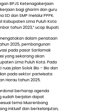
engan BPJS Ketenagakerjaan
kerjaan bagi gharim dan guru
a SD dan SMP melalui PPPK.
il Kabupaten Lima Puluh Kota
bar tahun 2023,” ucap Bupati.
i mengatakan dalam penataan
 tahun 2025, pembangunan
ovasi pada pasar Sarilamak
asi yang sekarang akan
bupaten Lima Puluh Kota. Pada
i ruas jalan Solok Bio – Bio dan
ian pada sektor pariwisata
n Harau tahun 2025.
ardonal berharap agenda
 sudah berjalan dapat
 sesuai tema Musrenbang
g inklusif dan berkelanjutan,