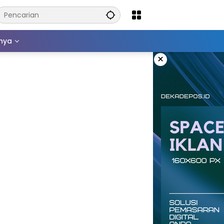
nnya
×