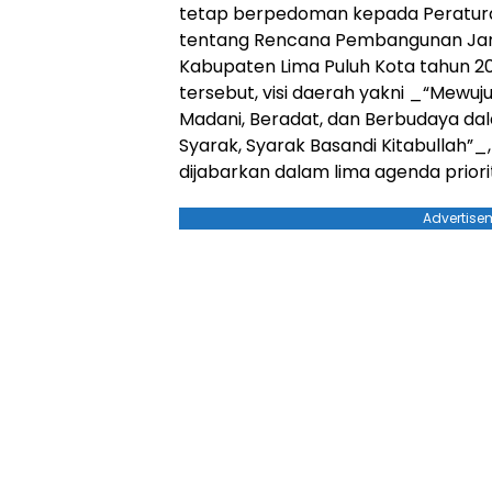
tetap berpedoman kepada Peratura
tentang Rencana Pembangunan Ja
Kabupaten Lima Puluh Kota tahun 20
tersebut, visi daerah yakni _“Mewuj
Madani, Beradat, dan Berbudaya da
Syarak, Syarak Basandi Kitabullah”_,
dijabarkan dalam lima agenda prio
Advertise