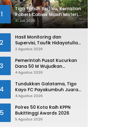
Tiga Tahun Berlalu, Kematian
1
Robert Cabiak Masih Misteri,
AKBP. Irwan : Jadi Atensi Kita
31 Juli 2026
Hasil Monitoring dan
2
Supervisi, Taufik Hidayatullah:
Limapuluh Kota Siap Kirimkan
2 Agustus 2026
Atlet Terbaiknya Pada
Porprov Sumbar 2026
Pemerintah Pusat Kucurkan
3
Dana 50 M Wujudkan
Swasembada dan Ketahanan
4 Agustus 2026
Pangan di Kabupaten 50 Kota
Tundukkan Galatama, Tigo
4
Kayo FC Payakumbuh Juara
Piala Walikota Payakumbuh
4 Agustus 2026
2026
Polres 50 Kota Raih KPPN
5
Bukittinggi Awards 2026
5 Agustus 2026