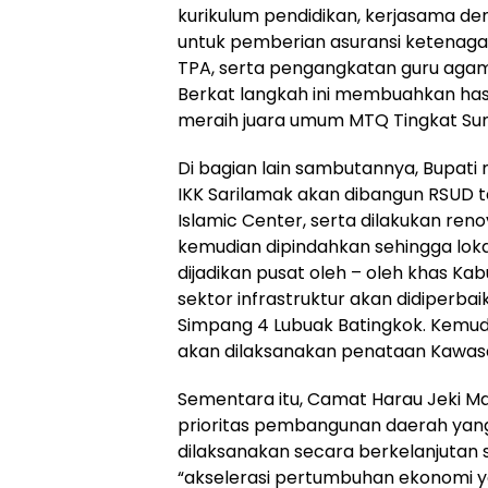
kurikulum pendidikan, kerjasama d
untuk pemberian asuransi ketenaga
TPA, serta pengangkatan guru agam
Berkat langkah ini membuahkan has
meraih juara umum MTQ Tingkat Sum
Di bagian lain sambutannya, Bupat
IKK Sarilamak akan dibangun RSUD
Islamic Center, serta dilakukan ren
kemudian dipindahkan sehingga lok
dijadikan pusat oleh – oleh khas Ka
sektor infrastruktur akan didiperbaik
Simpang 4 Lubuak Batingkok. Kemud
akan dilaksanakan penataan Kawasa
Sementara itu, Camat Harau Jeki M
prioritas pembangunan daerah yang
dilaksanakan secara berkelanjutan
“akselerasi pertumbuhan ekonomi yan