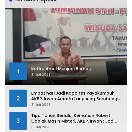
Ketika Amal Menjadi Berhala
1
31 Juli 2026
Empat hari Jadi Kapolres Payakumbuh,
2
AKBP. Irwan Andeta Langsung Sambangi
PWI Kota Payakumbuh
31 Juli 2026
Tiga Tahun Berlalu, Kematian Robert
3
Cabiak Masih Misteri, AKBP. Irwan : Jadi
Atensi Kita
31 Juli 2026