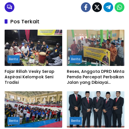
Pos Terkait
Berita
Berita
Fajar Rillah Vesky Serap
Reses, Anggota DPRD Minta
Aspirasi Kelompok Seni
Pemda Percepat Perbaikan
Tradisi
Jalan yang Dibiayai
Tambahan Dana TKD
Berita
Berita