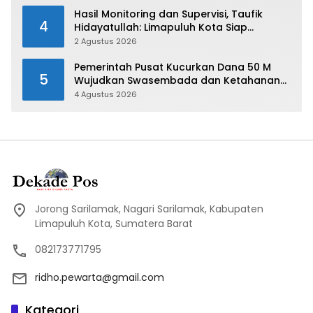
Hasil Monitoring dan Supervisi, Taufik
4
Hidayatullah: Limapuluh Kota Siap
Kirimkan Atlet Terbaiknya Pada Porprov
2 Agustus 2026
Sumbar 2026
Pemerintah Pusat Kucurkan Dana 50 M
5
Wujudkan Swasembada dan Ketahanan
Pangan di Kabupaten 50 Kota
4 Agustus 2026
Jorong Sarilamak, Nagari Sarilamak, Kabupaten
Limapuluh Kota, Sumatera Barat
082173771795
ridho.pewarta@gmail.com
Kategori