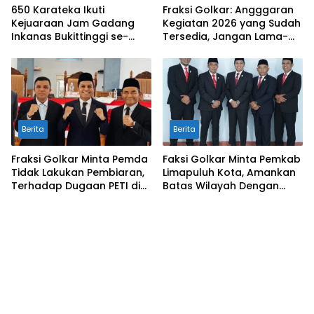
650 Karateka Ikuti
Fraksi Golkar: Angggaran
Kejuaraan Jam Gadang
Kegiatan 2026 yang Sudah
Inkanas Bukittinggi se-
Tersedia, Jangan Lama-
Sumatra
Lama Mengendap di Kas
Daerah
Berita
Berita
Fraksi Golkar Minta Pemda
Faksi Golkar Minta Pemkab
Tidak Lakukan Pembiaran,
Limapuluh Kota, Amankan
Terhadap Dugaan PETI di
Batas Wilayah Dengan
Galugua
Kampar Riau