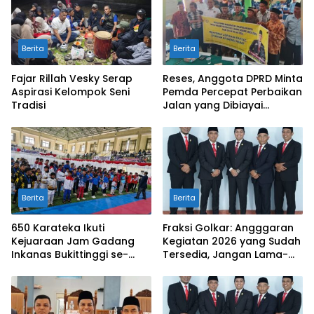
Berita
Berita
Fajar Rillah Vesky Serap
Reses, Anggota DPRD Minta
Aspirasi Kelompok Seni
Pemda Percepat Perbaikan
Tradisi
Jalan yang Dibiayai
Tambahan Dana TKD
Berita
Berita
650 Karateka Ikuti
Fraksi Golkar: Angggaran
Kejuaraan Jam Gadang
Kegiatan 2026 yang Sudah
Inkanas Bukittinggi se-
Tersedia, Jangan Lama-
Sumatra
Lama Mengendap di Kas
Daerah