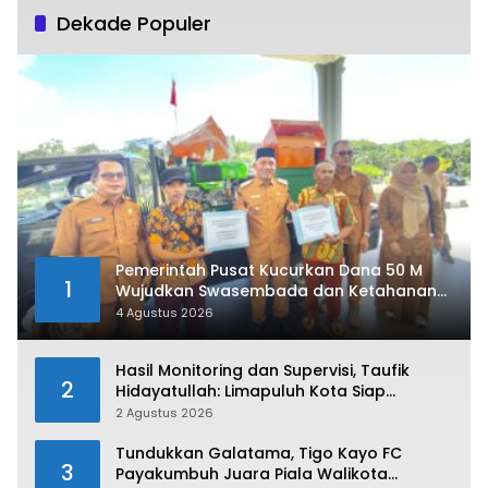
Dekade Populer
Pemerintah Pusat Kucurkan Dana 50 M
1
Wujudkan Swasembada dan Ketahanan
Pangan di Kabupaten 50 Kota
4 Agustus 2026
Hasil Monitoring dan Supervisi, Taufik
2
Hidayatullah: Limapuluh Kota Siap
Kirimkan Atlet Terbaiknya Pada Porprov
2 Agustus 2026
Sumbar 2026
Tundukkan Galatama, Tigo Kayo FC
3
Payakumbuh Juara Piala Walikota