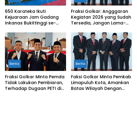
650 Karateka Ikuti
Fraksi Golkar: Angggaran
Kejuaraan Jam Gadang
Kegiatan 2026 yang Sudah
Inkanas Bukittinggi se-
Tersedia, Jangan Lama-
Sumatra
Lama Mengendap di Kas
Daerah
Berita
Berita
Fraksi Golkar Minta Pemda
Faksi Golkar Minta Pemkab
Tidak Lakukan Pembiaran,
Limapuluh Kota, Amankan
Terhadap Dugaan PETI di
Batas Wilayah Dengan
Galugua
Kampar Riau