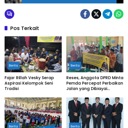
Pidana Pemilihan
Pos Terkait
Berita
Berita
Fajar Rillah Vesky Serap
Reses, Anggota DPRD Minta
Aspirasi Kelompok Seni
Pemda Percepat Perbaikan
Tradisi
Jalan yang Dibiayai
Tambahan Dana TKD
Berita
Berita