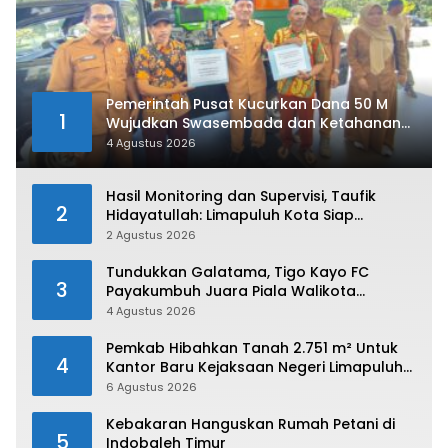
Pemerintah Pusat Kucurkan Dana 50 M
1
Wujudkan Swasembada dan Ketahanan
Pangan di Kabupaten 50 Kota
4 Agustus 2026
Hasil Monitoring dan Supervisi, Taufik
2
Hidayatullah: Limapuluh Kota Siap
Kirimkan Atlet Terbaiknya Pada Porprov
2 Agustus 2026
Sumbar 2026
Tundukkan Galatama, Tigo Kayo FC
3
Payakumbuh Juara Piala Walikota
Payakumbuh 2026
4 Agustus 2026
Pemkab Hibahkan Tanah 2.751 m² Untuk
4
Kantor Baru Kejaksaan Negeri Limapuluh
Kota
6 Agustus 2026
Kebakaran Hanguskan Rumah Petani di
5
Indobaleh Timur