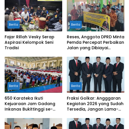
Berita
Berita
Fajar Rillah Vesky Serap
Reses, Anggota DPRD Minta
Aspirasi Kelompok Seni
Pemda Percepat Perbaikan
Tradisi
Jalan yang Dibiayai
Tambahan Dana TKD
Berita
Berita
650 Karateka Ikuti
Fraksi Golkar: Angggaran
Kejuaraan Jam Gadang
Kegiatan 2026 yang Sudah
Inkanas Bukittinggi se-
Tersedia, Jangan Lama-
Sumatra
Lama Mengendap di Kas
Daerah