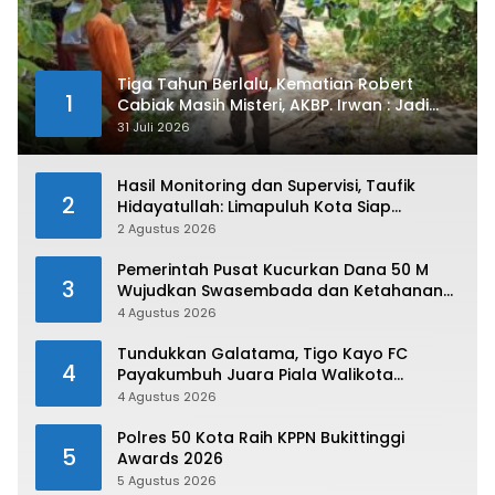
Tiga Tahun Berlalu, Kematian Robert
1
Cabiak Masih Misteri, AKBP. Irwan : Jadi
Atensi Kita
31 Juli 2026
Hasil Monitoring dan Supervisi, Taufik
2
Hidayatullah: Limapuluh Kota Siap
Kirimkan Atlet Terbaiknya Pada Porprov
2 Agustus 2026
Sumbar 2026
Pemerintah Pusat Kucurkan Dana 50 M
3
Wujudkan Swasembada dan Ketahanan
Pangan di Kabupaten 50 Kota
4 Agustus 2026
Tundukkan Galatama, Tigo Kayo FC
4
Payakumbuh Juara Piala Walikota
Payakumbuh 2026
4 Agustus 2026
Polres 50 Kota Raih KPPN Bukittinggi
5
Awards 2026
5 Agustus 2026