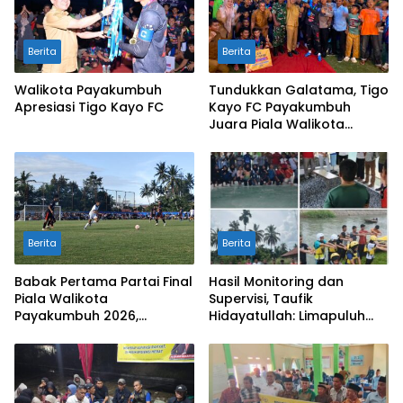
Berita
Berita
Walikota Payakumbuh
Tundukkan Galatama, Tigo
Apresiasi Tigo Kayo FC
Kayo FC Payakumbuh
Juara Piala Walikota
Payakumbuh 2026
Berita
Berita
Babak Pertama Partai Final
Hasil Monitoring dan
Piala Walikota
Supervisi, Taufik
Payakumbuh 2026,
Hidayatullah: Limapuluh
Galatama FC VS Tigo Kayo
Kota Siap Kirimkan Atlet
0-0
Terbaiknya Pada Porprov
Sumbar 2026