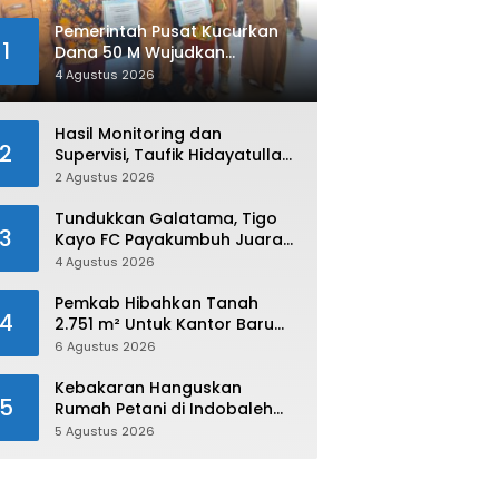
Pemerintah Pusat Kucurkan
1
Dana 50 M Wujudkan
Swasembada dan Ketahanan
4 Agustus 2026
Pangan di Kabupaten 50 Kota
Hasil Monitoring dan
2
Supervisi, Taufik Hidayatullah:
Limapuluh Kota Siap Kirimkan
2 Agustus 2026
Atlet Terbaiknya Pada
Porprov Sumbar 2026
Tundukkan Galatama, Tigo
3
Kayo FC Payakumbuh Juara
Piala Walikota Payakumbuh
4 Agustus 2026
2026
Pemkab Hibahkan Tanah
4
2.751 m² Untuk Kantor Baru
Kejaksaan Negeri Limapuluh
6 Agustus 2026
Kota
Kebakaran Hanguskan
5
Rumah Petani di Indobaleh
Timur
5 Agustus 2026