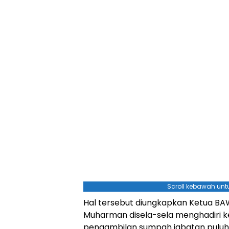
Scroll kebawah untu
Hal tersebut diungkapkan Ketua B
Muharman disela-sela menghadiri k
pengambilan sumpah jabatan pulu