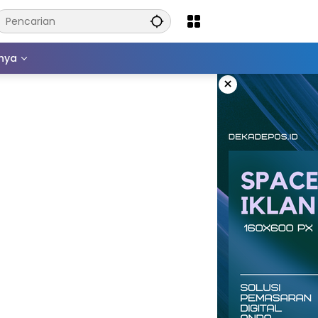
nnya
×