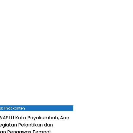
k lihat konten
AWASLU Kota Payakumbuh, Aan
egiatan Pelantikan dan
han Pengawas Tempat