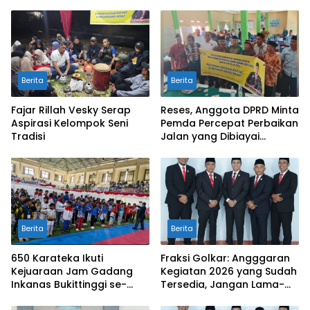
Berita
Berita
Fajar Rillah Vesky Serap
Reses, Anggota DPRD Minta
Aspirasi Kelompok Seni
Pemda Percepat Perbaikan
Tradisi
Jalan yang Dibiayai
Tambahan Dana TKD
Berita
Berita
650 Karateka Ikuti
Fraksi Golkar: Angggaran
Kejuaraan Jam Gadang
Kegiatan 2026 yang Sudah
Inkanas Bukittinggi se-
Tersedia, Jangan Lama-
Sumatra
Lama Mengendap di Kas