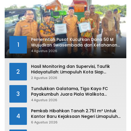
Pemerintah Pusat Kucurkan Dana 50 M
1
Wujudkan Swasembada dan Ketahanan
Pangan di Kabupaten 50 Kota
4 Agustus 2026
Hasil Monitoring dan Supervisi, Taufik
2
Hidayatullah: Limapuluh Kota Siap
Kirimkan Atlet Terbaiknya Pada Porprov
2 Agustus 2026
Sumbar 2026
Tundukkan Galatama, Tigo Kayo FC
3
Payakumbuh Juara Piala Walikota
Payakumbuh 2026
4 Agustus 2026
Pemkab Hibahkan Tanah 2.751 m² Untuk
4
Kantor Baru Kejaksaan Negeri Limapuluh
Kota
6 Agustus 2026