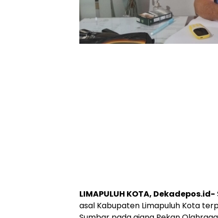
LIMAPULUH KOTA, Dekadepos.id-
asal Kabupaten Limapuluh Kota terpi
Sumbar pada ajang Pekan Olahraga