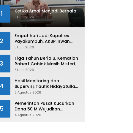
Ketika Amal Menjadi Berhala
1
31 Juli 2026
Empat hari Jadi Kapolres
2
Payakumbuh, AKBP. Irwan
Andeta Langsung Sambangi
31 Juli 2026
PWI Kota Payakumbuh
Tiga Tahun Berlalu, Kematian
3
Robert Cabiak Masih Misteri,
AKBP. Irwan : Jadi Atensi Kita
31 Juli 2026
Hasil Monitoring dan
4
Supervisi, Taufik Hidayatullah:
Limapuluh Kota Siap Kirimkan
2 Agustus 2026
Atlet Terbaiknya Pada
Porprov Sumbar 2026
Pemerintah Pusat Kucurkan
5
Dana 50 M Wujudkan
Swasembada dan Ketahanan
4 Agustus 2026
Pangan di Kabupaten 50 Kota