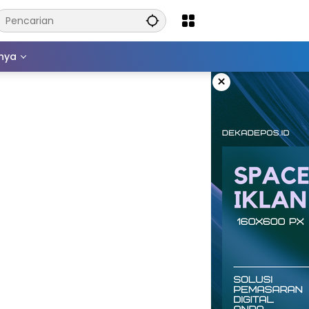
nnya
×