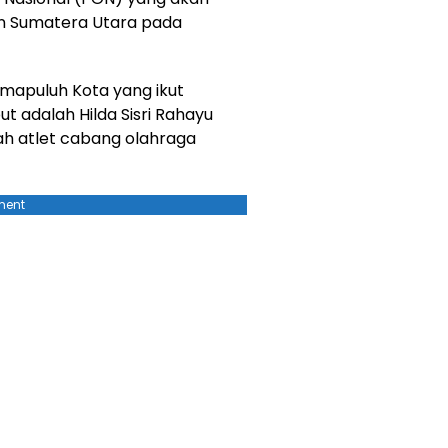
an Sumatera Utara pada
imapuluh Kota yang ikut
t adalah Hilda Sisri Rahayu
lah atlet cabang olahraga
ment