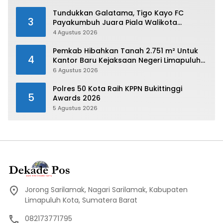
Sumbar 2026
Tundukkan Galatama, Tigo Kayo FC
3
Payakumbuh Juara Piala Walikota
Payakumbuh 2026
4 Agustus 2026
Pemkab Hibahkan Tanah 2.751 m² Untuk
4
Kantor Baru Kejaksaan Negeri Limapuluh
Kota
6 Agustus 2026
Polres 50 Kota Raih KPPN Bukittinggi
5
Awards 2026
5 Agustus 2026
Jorong Sarilamak, Nagari Sarilamak, Kabupaten
Limapuluh Kota, Sumatera Barat
082173771795