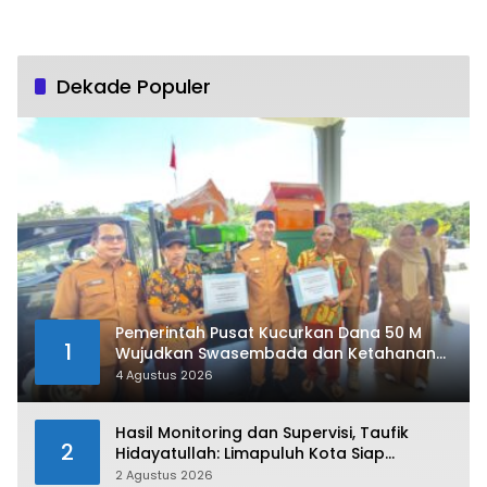
Dekade Populer
Pemerintah Pusat Kucurkan Dana 50 M
1
Wujudkan Swasembada dan Ketahanan
Pangan di Kabupaten 50 Kota
4 Agustus 2026
Hasil Monitoring dan Supervisi, Taufik
2
Hidayatullah: Limapuluh Kota Siap
Kirimkan Atlet Terbaiknya Pada Porprov
2 Agustus 2026