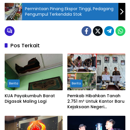
Permintaan Pinang Ekspor Tinggi, Pedagang
Pengumpul Terkendala Stok
Pos Terkait
Berita
Berita
KUA Payakumbuh Barat
Pemkab Hibahkan Tanah
Digasak Maling Lagi
2.751 m² Untuk Kantor Baru
Kejaksaan Negeri
Limapuluh Kota