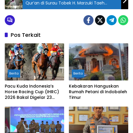
Qur’an di Surau Tobek H. Marzuki Taeh
Baruah
Pos Terkait
Berita
Berita
Pacu Kuda Indonesia’s
Kebakaran Hanguskan
Horse Racing Cup (IHRC)
Rumah Petani di Indobaleh
2026 Bakal Digelar 23
Timur
Agustus