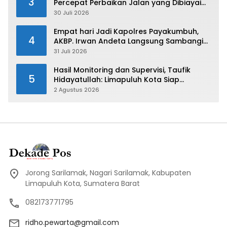
3
Percepat Perbaikan Jalan yang Dibiayai
Tambahan Dana TKD
30 Juli 2026
Empat hari Jadi Kapolres Payakumbuh,
4
AKBP. Irwan Andeta Langsung Sambangi
PWI Kota Payakumbuh
31 Juli 2026
Hasil Monitoring dan Supervisi, Taufik
5
Hidayatullah: Limapuluh Kota Siap
Kirimkan Atlet Terbaiknya Pada Porprov
2 Agustus 2026
Sumbar 2026
Jorong Sarilamak, Nagari Sarilamak, Kabupaten
Limapuluh Kota, Sumatera Barat
082173771795
ridho.pewarta@gmail.com