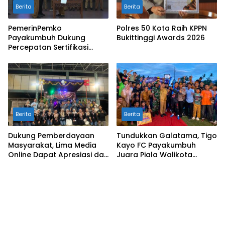
Berita
Berita
PemerinPemko
Polres 50 Kota Raih KPPN
Payakumbuh Dukung
Bukittinggi Awards 2026
Percepatan Sertifikasi
Halal Bagi Pelaku Usaha
Berita
Berita
Dukung Pemberdayaan
Tundukkan Galatama, Tigo
Masyarakat, Lima Media
Kayo FC Payakumbuh
Online Dapat Apresiasi dari
Juara Piala Walikota
FDI dan Wali Nagari Buluh
Payakumbuh 2026
Kasok