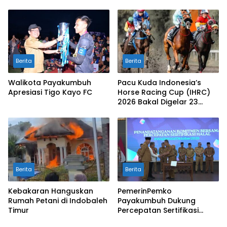
Limapuluh Kota
Berita
Berita
Walikota Payakumbuh
Pacu Kuda Indonesia’s
Apresiasi Tigo Kayo FC
Horse Racing Cup (IHRC)
2026 Bakal Digelar 23
Agustus
Berita
Berita
Kebakaran Hanguskan
PemerinPemko
Rumah Petani di Indobaleh
Payakumbuh Dukung
Timur
Percepatan Sertifikasi
Halal Bagi Pelaku Usaha