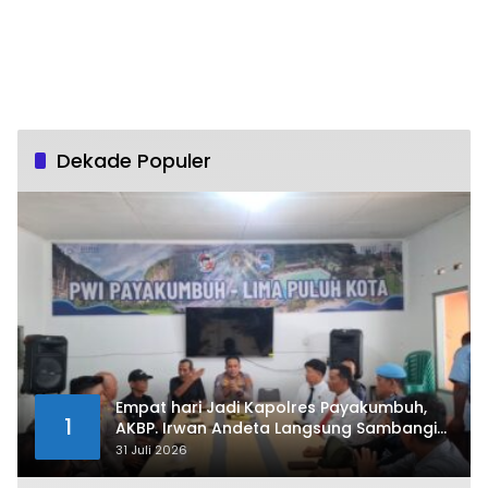
Dekade Populer
Empat hari Jadi Kapolres Payakumbuh,
1
AKBP. Irwan Andeta Langsung Sambangi
PWI Kota Payakumbuh
31 Juli 2026