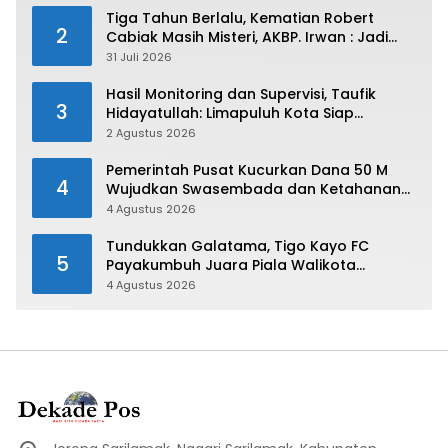
Tiga Tahun Berlalu, Kematian Robert
2
Cabiak Masih Misteri, AKBP. Irwan : Jadi
Atensi Kita
31 Juli 2026
Hasil Monitoring dan Supervisi, Taufik
3
Hidayatullah: Limapuluh Kota Siap
Kirimkan Atlet Terbaiknya Pada Porprov
2 Agustus 2026
Sumbar 2026
Pemerintah Pusat Kucurkan Dana 50 M
4
Wujudkan Swasembada dan Ketahanan
Pangan di Kabupaten 50 Kota
4 Agustus 2026
Tundukkan Galatama, Tigo Kayo FC
5
Payakumbuh Juara Piala Walikota
Payakumbuh 2026
4 Agustus 2026