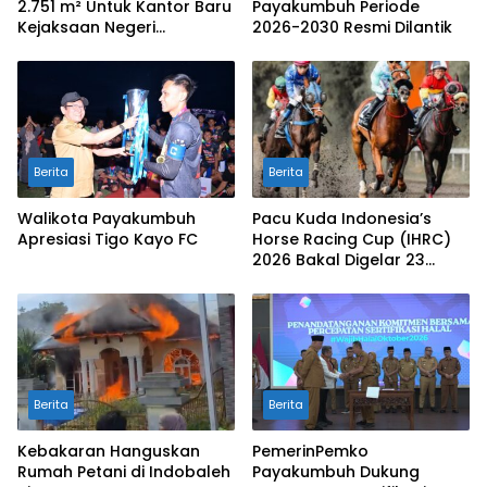
2.751 m² Untuk Kantor Baru
Payakumbuh Periode
Kejaksaan Negeri
2026-2030 Resmi Dilantik
Limapuluh Kota
Berita
Berita
Walikota Payakumbuh
Pacu Kuda Indonesia’s
Apresiasi Tigo Kayo FC
Horse Racing Cup (IHRC)
2026 Bakal Digelar 23
Agustus
Berita
Berita
Kebakaran Hanguskan
PemerinPemko
Rumah Petani di Indobaleh
Payakumbuh Dukung