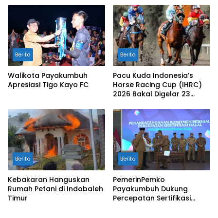
Berita
Berita
Walikota Payakumbuh
Pacu Kuda Indonesia’s
Apresiasi Tigo Kayo FC
Horse Racing Cup (IHRC)
2026 Bakal Digelar 23
Agustus
Berita
Berita
Kebakaran Hanguskan
PemerinPemko
Rumah Petani di Indobaleh
Payakumbuh Dukung
Timur
Percepatan Sertifikasi
Halal Bagi Pelaku Usaha