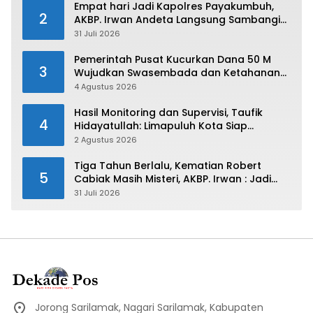
Empat hari Jadi Kapolres Payakumbuh,
2
AKBP. Irwan Andeta Langsung Sambangi
PWI Kota Payakumbuh
31 Juli 2026
Pemerintah Pusat Kucurkan Dana 50 M
3
Wujudkan Swasembada dan Ketahanan
Pangan di Kabupaten 50 Kota
4 Agustus 2026
Hasil Monitoring dan Supervisi, Taufik
4
Hidayatullah: Limapuluh Kota Siap
Kirimkan Atlet Terbaiknya Pada Porprov
2 Agustus 2026
Sumbar 2026
Tiga Tahun Berlalu, Kematian Robert
5
Cabiak Masih Misteri, AKBP. Irwan : Jadi
Atensi Kita
31 Juli 2026
Jorong Sarilamak, Nagari Sarilamak, Kabupaten