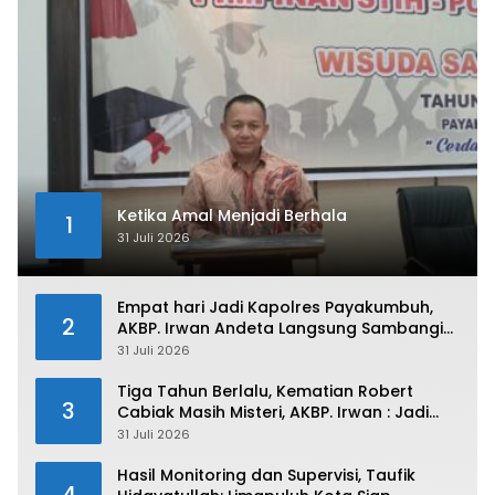
Ketika Amal Menjadi Berhala
1
31 Juli 2026
Empat hari Jadi Kapolres Payakumbuh,
2
AKBP. Irwan Andeta Langsung Sambangi
PWI Kota Payakumbuh
31 Juli 2026
Tiga Tahun Berlalu, Kematian Robert
3
Cabiak Masih Misteri, AKBP. Irwan : Jadi
Atensi Kita
31 Juli 2026
Hasil Monitoring dan Supervisi, Taufik
4