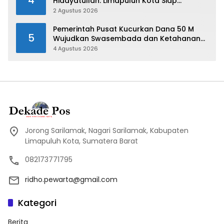
Hidayatullah: Limapuluh Kota Siap
Kirimkan Atlet Terbaiknya Pada Porprov
2 Agustus 2026
Sumbar 2026
Pemerintah Pusat Kucurkan Dana 50 M
5
Wujudkan Swasembada dan Ketahanan
Pangan di Kabupaten 50 Kota
4 Agustus 2026
Jorong Sarilamak, Nagari Sarilamak, Kabupaten
Limapuluh Kota, Sumatera Barat
082173771795
ridho.pewarta@gmail.com
Kategori
Berita