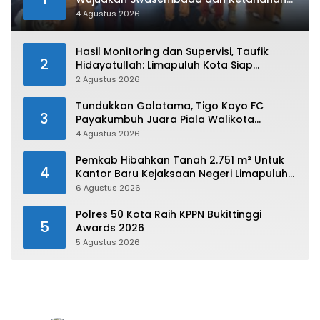
Pangan di Kabupaten 50 Kota
4 Agustus 2026
Hasil Monitoring dan Supervisi, Taufik
2
Hidayatullah: Limapuluh Kota Siap
Kirimkan Atlet Terbaiknya Pada Porprov
2 Agustus 2026
Sumbar 2026
Tundukkan Galatama, Tigo Kayo FC
3
Payakumbuh Juara Piala Walikota
Payakumbuh 2026
4 Agustus 2026
Pemkab Hibahkan Tanah 2.751 m² Untuk
4
Kantor Baru Kejaksaan Negeri Limapuluh
Kota
6 Agustus 2026
Polres 50 Kota Raih KPPN Bukittinggi
5
Awards 2026
5 Agustus 2026