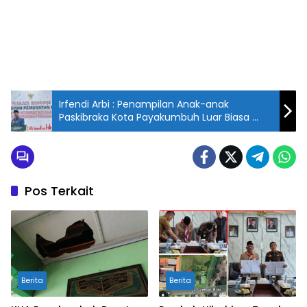
Irfendi Arbi : Penampilan Anak-anak
Paskibraka Kota Payakumbuh Luar Biasa
Sukses
Pos Terkait
Berita
Berita