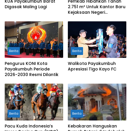
KUA Payakumbuh Barat
Pemkab Hibahkan Tanah
Digasak Maling Lagi
2.751 m² Untuk Kantor Baru
Kejaksaan Negeri
Limapuluh Kota
Berita
Berita
Pengurus KONI Kota
Walikota Payakumbuh
Payakumbuh Periode
Apresiasi Tigo Kayo FC
2026-2030 Resmi Dilantik
Berita
Berita
Pacu Kuda Indonesia’s
Kebakaran Hanguskan