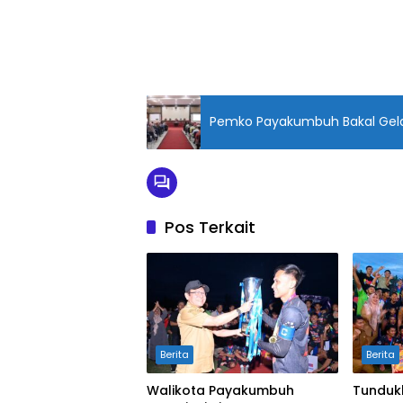
Pemko Payakumbuh Bakal Gel
Pos Terkait
Berita
Berita
Walikota Payakumbuh
Tunduk