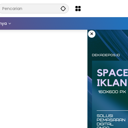
nnya
×