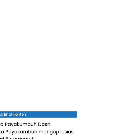
k lihat konten
ota Payakumbuh Dasril
ta Payakumbuh mengapresiasi