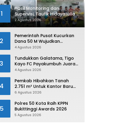
Hasil Monitoring dan
1
Supervisi, Taufik Hidayatullah:
Limapuluh Kota Siap Kirimkan
2 Agustus 2026
Atlet Terbaiknya Pada
Porprov Sumbar 2026
Pemerintah Pusat Kucurkan
2
Dana 50 M Wujudkan
Swasembada dan Ketahanan
4 Agustus 2026
Pangan di Kabupaten 50 Kota
Tundukkan Galatama, Tigo
3
Kayo FC Payakumbuh Juara
Piala Walikota Payakumbuh
4 Agustus 2026
2026
Pemkab Hibahkan Tanah
4
2.751 m² Untuk Kantor Baru
Kejaksaan Negeri Limapuluh
6 Agustus 2026
Kota
Polres 50 Kota Raih KPPN
5
Bukittinggi Awards 2026
5 Agustus 2026