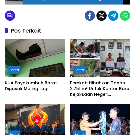
Zulmaita-Elzadaswarman.
Pos Terkait
Berita
Berita
KUA Payakumbuh Barat
Pemkab Hibahkan Tanah
Digasak Maling Lagi
2.751 m² Untuk Kantor Baru
Kejaksaan Negeri
Limapuluh Kota
Berita
Berita