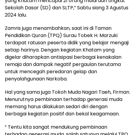
yang Khatam mencapai 21 orang mulai dari tingkat
Sekolah Dasar (SD) dan SLTP,” Sabtu siang 3 Agustus
2024 lalu.
Zamris juga menambahkan, saat ini di Taman
Pendidikan Quran (TPQ) Surau Tobek H. Marzuki
terdapat ratusan peserta didik yang belajar mengaji
setiap harinya. Dengan kegiatan Khatam yang
digelar diharapkan antisipasi berbagai kenakalan
remaja dan dampak negatif pergaulan terutama
untuk mencegah peredaran gelap dan
penyalahgunaan Narkoba.
Hal yang sama juga Tokoh Muda Nagari Taeh, Firman.
Menurutnya pembinaan terhadap generasi muda
memang harus dilakukan sedari diri dengan
berbagai kegiatan positif dan bekal keagamaan.
” Tentu kita sangat mendukung pembinaan
terhadap generasi muda, salah satunya melalui TPQ