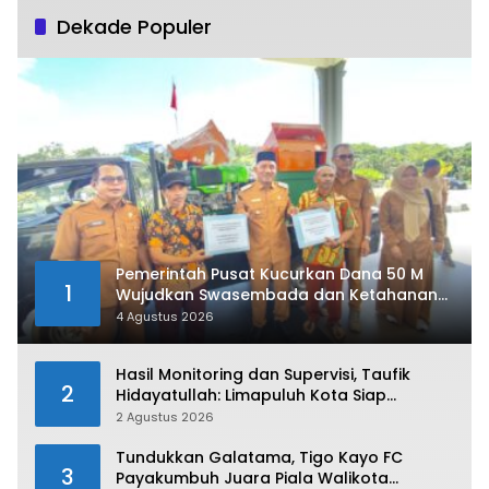
Dekade Populer
Pemerintah Pusat Kucurkan Dana 50 M
1
Wujudkan Swasembada dan Ketahanan
Pangan di Kabupaten 50 Kota
4 Agustus 2026
Hasil Monitoring dan Supervisi, Taufik
2
Hidayatullah: Limapuluh Kota Siap
Kirimkan Atlet Terbaiknya Pada Porprov
2 Agustus 2026
Sumbar 2026
Tundukkan Galatama, Tigo Kayo FC
3
Payakumbuh Juara Piala Walikota