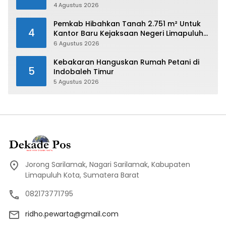
Payakumbuh 2026
4 Agustus 2026
Pemkab Hibahkan Tanah 2.751 m² Untuk
4
Kantor Baru Kejaksaan Negeri Limapuluh
Kota
6 Agustus 2026
Kebakaran Hanguskan Rumah Petani di
5
Indobaleh Timur
5 Agustus 2026
Jorong Sarilamak, Nagari Sarilamak, Kabupaten
Limapuluh Kota, Sumatera Barat
082173771795
ridho.pewarta@gmail.com