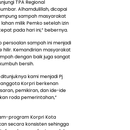
unjungi TPA Regional
mbar. Alhamdulillah, dicapai
nampung sampah masyarakat
han milik Pemko setelah izin
pat pada hari ini,” bebernya.
p persoalan sampah ini menjadi
 hilir. Kemandirian masyarakat
mpah dengan baik juga sangat
kumbuh bersih.
ditunjuknya kami menjadi Pj
h anggota Korpri berkenan
ran, pemikiran, dan ide-ide
nkan roda pemerintahan,”
ram-program Korpri Kota
an secara konsisten sehingga