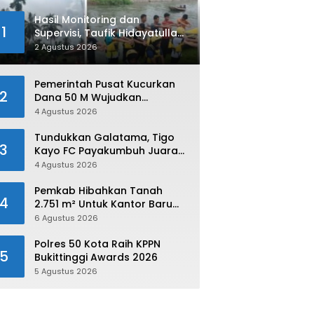
Hasil Monitoring dan
1
Supervisi, Taufik Hidayatullah:
Limapuluh Kota Siap Kirimkan
2 Agustus 2026
Atlet Terbaiknya Pada
Porprov Sumbar 2026
Pemerintah Pusat Kucurkan
2
Dana 50 M Wujudkan
Swasembada dan Ketahanan
4 Agustus 2026
Pangan di Kabupaten 50 Kota
Tundukkan Galatama, Tigo
3
Kayo FC Payakumbuh Juara
Piala Walikota Payakumbuh
4 Agustus 2026
2026
Pemkab Hibahkan Tanah
4
2.751 m² Untuk Kantor Baru
Kejaksaan Negeri Limapuluh
6 Agustus 2026
Kota
Polres 50 Kota Raih KPPN
5
Bukittinggi Awards 2026
5 Agustus 2026