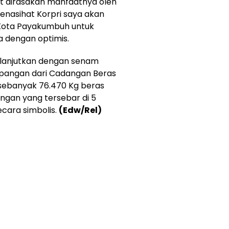
at dirasakan manfaatnya oleh
enasihat Korpri saya akan
Kota Payakumbuh untuk
a dengan optimis.
dilanjutkan dengan senam
pangan dari Cadangan Beras
 sebanyak 76.470 Kg beras
gan yang tersebar di 5
ara simbolis.
(Edw/Rel)