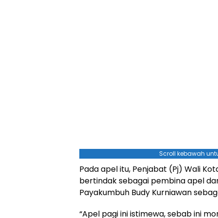
Scroll kebawah untu
Pada apel itu, Penjabat (Pj) Wali K
bertindak sebagai pembina apel d
Payakumbuh Budy Kurniawan sebaga
“Apel pagi ini istimewa, sebab ini 