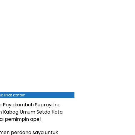
k lihat konten
ota Payakumbuh Suprayitno
an Kabag Umum Setda Kota
i pemimpin apel.
momen perdana saya untuk