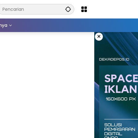
nnya
×