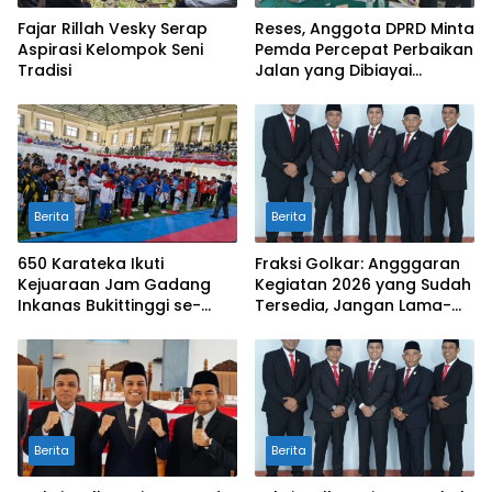
Fajar Rillah Vesky Serap
Reses, Anggota DPRD Minta
Aspirasi Kelompok Seni
Pemda Percepat Perbaikan
Tradisi
Jalan yang Dibiayai
Tambahan Dana TKD
Berita
Berita
650 Karateka Ikuti
Fraksi Golkar: Angggaran
Kejuaraan Jam Gadang
Kegiatan 2026 yang Sudah
Inkanas Bukittinggi se-
Tersedia, Jangan Lama-
Sumatra
Lama Mengendap di Kas
Daerah
Berita
Berita