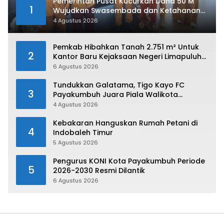
Pemerintah Pusat Kucurkan Dana 50 M
1
Wujudkan Swasembada dan Ketahanan
Pangan di Kabupaten 50 Kota
4 Agustus 2026
Pemkab Hibahkan Tanah 2.751 m² Untuk
2
Kantor Baru Kejaksaan Negeri Limapuluh
Kota
6 Agustus 2026
Tundukkan Galatama, Tigo Kayo FC
3
Payakumbuh Juara Piala Walikota
Payakumbuh 2026
4 Agustus 2026
Kebakaran Hanguskan Rumah Petani di
4
Indobaleh Timur
5 Agustus 2026
Pengurus KONI Kota Payakumbuh Periode
5
2026-2030 Resmi Dilantik
6 Agustus 2026