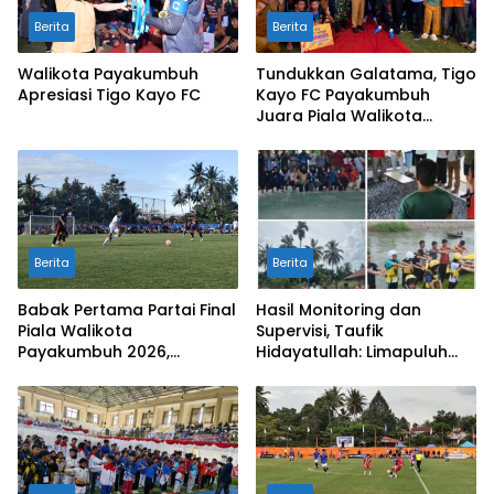
Berita
Berita
Walikota Payakumbuh
Tundukkan Galatama, Tigo
Apresiasi Tigo Kayo FC
Kayo FC Payakumbuh
Juara Piala Walikota
Payakumbuh 2026
Berita
Berita
Babak Pertama Partai Final
Hasil Monitoring dan
Piala Walikota
Supervisi, Taufik
Payakumbuh 2026,
Hidayatullah: Limapuluh
Galatama FC VS Tigo Kayo
Kota Siap Kirimkan Atlet
0-0
Terbaiknya Pada Porprov
Sumbar 2026