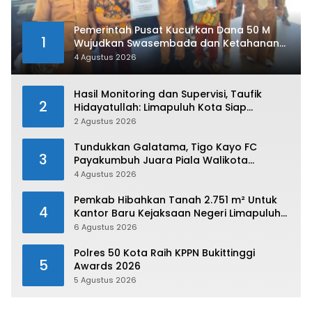
Pemerintah Pusat Kucurkan Dana 50 M
1
Wujudkan Swasembada dan Ketahanan
Pangan di Kabupaten 50 Kota
4 Agustus 2026
Hasil Monitoring dan Supervisi, Taufik
2
Hidayatullah: Limapuluh Kota Siap
Kirimkan Atlet Terbaiknya Pada Porprov
2 Agustus 2026
Sumbar 2026
Tundukkan Galatama, Tigo Kayo FC
3
Payakumbuh Juara Piala Walikota
Payakumbuh 2026
4 Agustus 2026
Pemkab Hibahkan Tanah 2.751 m² Untuk
4
Kantor Baru Kejaksaan Negeri Limapuluh
Kota
6 Agustus 2026
Polres 50 Kota Raih KPPN Bukittinggi
5
Awards 2026
5 Agustus 2026