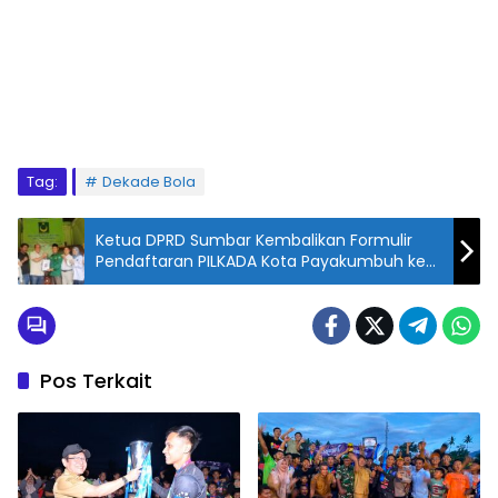
Tag:
Dekade Bola
Ketua DPRD Sumbar Kembalikan Formulir
Pendaftaran PILKADA Kota Payakumbuh ke
Partai PBB
Pos Terkait