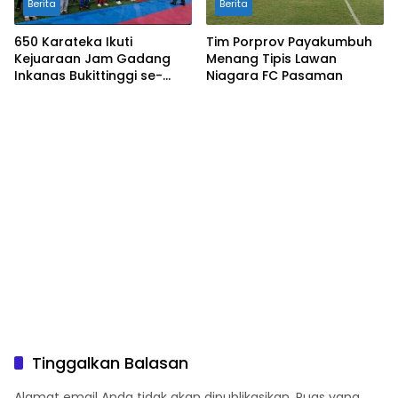
Berita
Berita
650 Karateka Ikuti
Tim Porprov Payakumbuh
Kejuaraan Jam Gadang
Menang Tipis Lawan
Inkanas Bukittinggi se-
Niagara FC Pasaman
Sumatra
Tinggalkan Balasan
Alamat email Anda tidak akan dipublikasikan.
Ruas yang