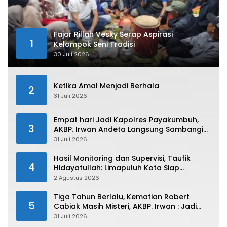
Fajar Rillah Vesky Serap Aspirasi
1
Kelompok Seni Tradisi
30 Juli 2026
Ketika Amal Menjadi Berhala
2
31 Juli 2026
Empat hari Jadi Kapolres Payakumbuh,
3
AKBP. Irwan Andeta Langsung Sambangi
PWI Kota Payakumbuh
31 Juli 2026
Hasil Monitoring dan Supervisi, Taufik
4
Hidayatullah: Limapuluh Kota Siap
Kirimkan Atlet Terbaiknya Pada Porprov
2 Agustus 2026
Sumbar 2026
Tiga Tahun Berlalu, Kematian Robert
5
Cabiak Masih Misteri, AKBP. Irwan : Jadi
Atensi Kita
31 Juli 2026