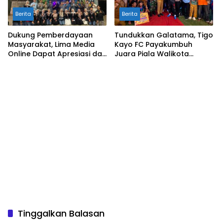
Berita
Berita
Dukung Pemberdayaan
Tundukkan Galatama, Tigo
Masyarakat, Lima Media
Kayo FC Payakumbuh
Online Dapat Apresiasi dari
Juara Piala Walikota
FDI dan Wali Nagari Buluh
Payakumbuh 2026
Kasok
Tinggalkan Balasan