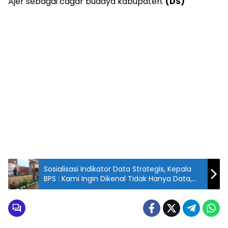
Ajer sebagai cagar budaya kabupaten.
(DS)
Sosialisasi Indikator Data Strategis, Kepala
BPS : Kami Ingin Dikenal Tidak Hanya Data,
Tapi Juga Institusi