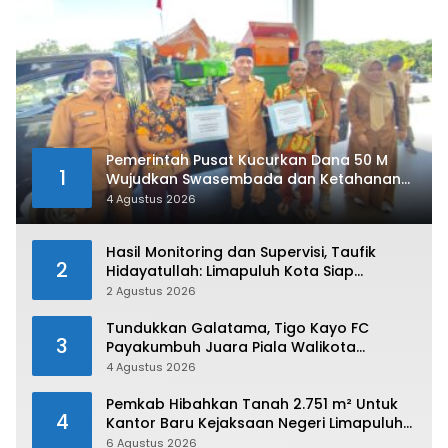
Pemerintah Pusat Kucurkan Dana 50 M
1
Wujudkan Swasembada dan Ketahanan
Pangan di Kabupaten 50 Kota
4 Agustus 2026
Hasil Monitoring dan Supervisi, Taufik
2
Hidayatullah: Limapuluh Kota Siap
Kirimkan Atlet Terbaiknya Pada Porprov
2 Agustus 2026
Sumbar 2026
Tundukkan Galatama, Tigo Kayo FC
3
Payakumbuh Juara Piala Walikota
Payakumbuh 2026
4 Agustus 2026
Pemkab Hibahkan Tanah 2.751 m² Untuk
4
Kantor Baru Kejaksaan Negeri Limapuluh
Kota
6 Agustus 2026